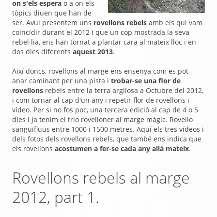
on s'els espera
o a on els
tòpics diuen que han de
ser. Avui presentem uns
rovellons rebels
amb els qui vam
coincidir durant el 2012 i que un cop mostrada la seva
rebel·lia, ens han tornat a plantar cara al mateix lloc i en
dos dies diferents
aquest 2013
.
Així doncs, rovellons al marge ens ensenya com es pot
anar caminant per una pista i
trobar-se una flor de
rovellons
rebels entre la terra argilosa a Octubre del 2012,
i com tornar al cap d'un any i repetir flor de rovellons i
vídeo. Per si no fos poc, una tercera edició al cap de 4 o 5
dies i ja tenim el trio rovelloner al marge màgic. Rovello
sanguifluus entre 1000 i 1500 metres. Aquí els tres vídeos i
dels fotos dels rovellons rebels, que també ens indica que
els rovellons
acostumen a fer-se cada any allà mateix
.
Rovellons rebels al marge
2012, part 1.