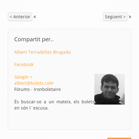
< Anterior
Següent >
Compartit per..
Albert Terradellas Brugada
Facebook
Google +
albert@bolets.com
Fórums - Ironboletaire
És buscar-se a un mateix, els bolets
en són l´excusa.