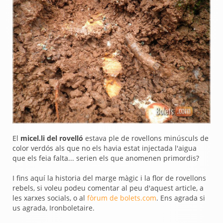
El
micel.li del rovelló
estava ple de rovellons minúsculs de
color verdós als que no els havia estat injectada l'aigua
que els feia falta... serien els que anomenen primordis?
I fins aquí la historia del marge màgic i la flor de rovellons
rebels, si voleu podeu comentar al peu d'aquest article, a
les xarxes socials, o al
fòrum de bolets.com
. Ens agrada si
us agrada, Ironboletaire.