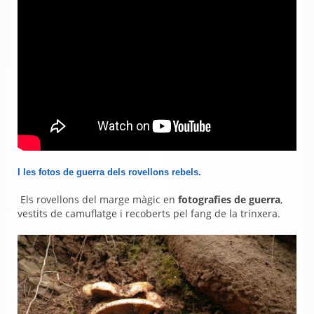
I les fotos de guerra dels rovellons rebels.
Els rovellons del marge màgic en
fotografies de guerra
,
vestits de camuflatge i recoberts pel fang de la trinxera.