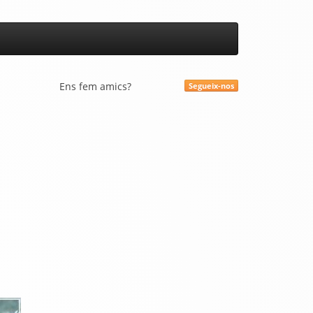
Ens fem amics?
Segueix-nos