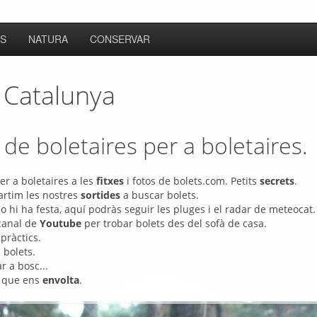
S
NATURA
CONSERVAR
e Catalunya
 de boletaires per a boletaires.
r a boletaires a les
fitxes
i fotos de bolets.com. Petits
secrets
.
rtim les nostres
sortides
a buscar bolets.
o hi ha festa, aquí podràs seguir les pluges i el radar de meteocat.
 canal de
Youtube
per trobar bolets des del sofà de casa.
pràctics.
bolets.
r a bosc...
l que ens
envolta
.