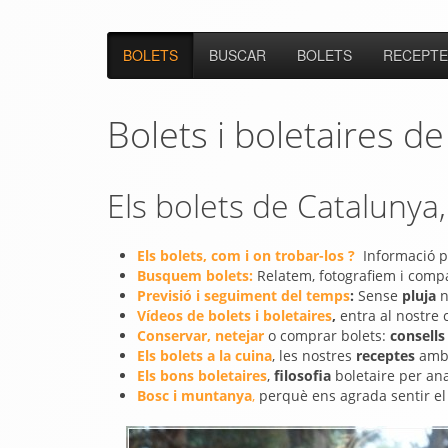
BOLETS
BUSCAR
BOLETS
RECEPTE
Bolets i boletaires d
Els bolets de Catalunya,
Els bolets, com i on trobar-los ?
Informació pe
Busquem bolets:
Relatem, fotografiem i compa
Previsió i seguiment del temps
:
Sense
pluja
n
Vídeos de bolets i boletaires
,
entra al nostre
Conservar, netejar
o comprar
bolets:
consells
Els bolets a la cuina
, les nostres
receptes
amb 
Els bons boletaires
,
filosofia
boletaire per ana
Bosc i muntanya
,
perquè ens agrada sentir e