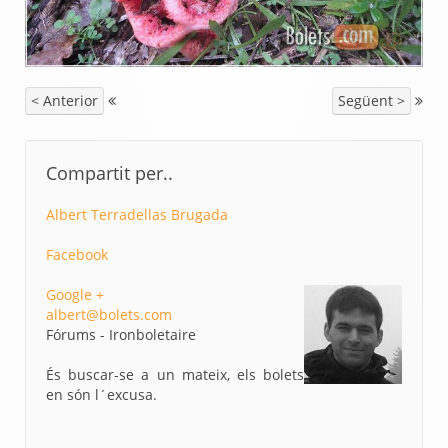
< Anterior
Següent >
Compartit per..
Albert Terradellas Brugada
Facebook
Google +
albert@bolets.com
Fórums - Ironboletaire
És buscar-se a un mateix, els bolets
en són l´excusa.