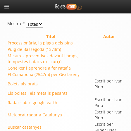
Mostra #
Títol
Autor
Processionària, la plaga dels pins
Puig de Bassegoda (1373m)
Mesures preventives davant llamps,
tempestes i atacs d’escurçó
Conèixer i aprendre a fer ratafia
El Comabona (2547m) per Gisclareny
Escrit per Ivan
Bolets als prats
Pino
Els bolets i els metalls pesants
Escrit per Ivan
Radar sobre google earth
Pino
Escrit per Ivan
Meteocat radar a Catalunya
Pino
Escrit per
Buscar castanyes
Super User