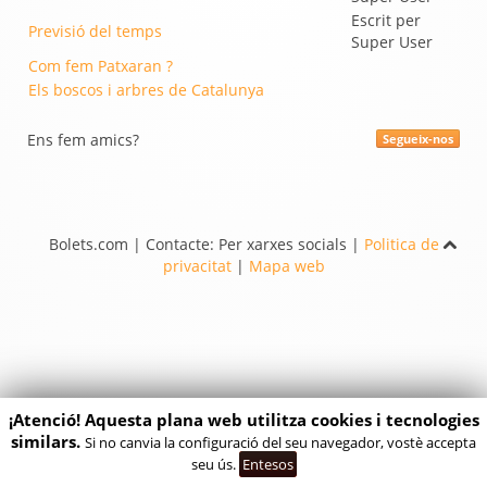
Escrit per
Previsió del temps
Super User
Com fem Patxaran ?
Els boscos i arbres de Catalunya
Ens fem amics?
Segueix-nos
Bolets.com | Contacte: Per xarxes socials |
Politica de
privacitat
|
Mapa web
¡Atenció! Aquesta plana web utilitza cookies i tecnologies
similars.
Si no canvia la configuració del seu navegador, vostè accepta
seu ús.
Entesos