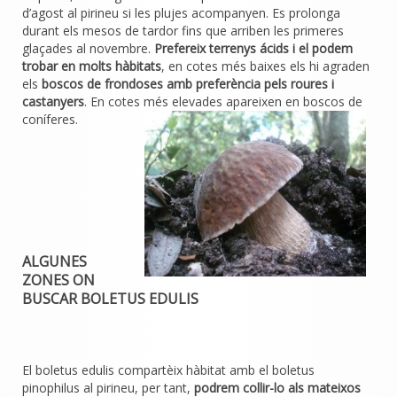
d’agost al pirineu si les plujes acompanyen. Es prolonga
durant els mesos de tardor fins que arriben les primeres
glaçades al novembre.
Prefereix terrenys ácids i el podem
trobar en molts hàbitats
, en cotes més baixes els hi agraden
els
boscos de frondoses amb preferència pels roures i
castanyers
. En cotes més elevades apareixen en boscos de
coníferes.
ALGUNES
ZONES ON
BUSCAR BOLETUS EDULIS
El boletus edulis compartèix hàbitat amb el boletus
pinophilus al pirineu, per tant,
podrem collir-lo als mateixos