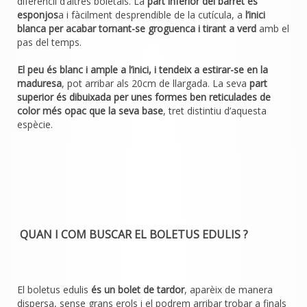
diferencii d’altres boletals. La
part inferior del barret és
esponjos
a i fàcilment desprendible de la cutícula, a
l’inici
blanca per acabar tornant-se groguenca i tirant a verd
amb el
pas del temps.
El peu és blanc i ample a l’inici, i tendeix a estirar-se en la
maduresa
, pot arribar als 20cm de llargada. La seva
part
superior és dibuixada per unes formes ben reticulades de
color més opac que la seva base
, tret distintiu d’aquesta
espècie.
QUAN I COM BUSCAR EL BOLETUS EDULIS ?
El boletus edulis
és un bolet de tardor
, aparèix de manera
dispersa, sense grans erols i el podrem arribar trobar a finals