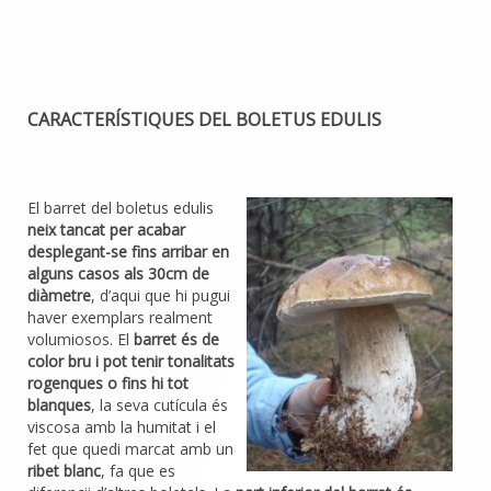
CARACTERÍSTIQUES DEL BOLETUS EDULIS
El barret del boletus edulis
neix tancat per acabar
desplegant-se fins arribar en
alguns casos als 30cm de
diàmetre
, d’aqui que hi pugui
haver exemplars realment
volumiosos. El
barret és de
color bru i pot tenir tonalitats
rogenques o fins hi tot
blanques
, la seva cutícula és
viscosa amb la humitat i el
fet que quedi marcat amb un
ribet blanc
, fa que es