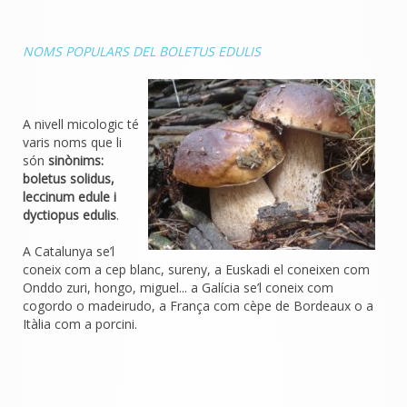
NOMS POPULARS DEL BOLETUS EDULIS
A nivell micologic té
varis noms que li
són
sinònims:
boletus solidus,
leccinum edule i
dyctiopus edulis
.
A Catalunya se’l
coneix com a cep blanc, sureny, a Euskadi el coneixen com
Onddo zuri, hongo, miguel... a Galícia se’l coneix com
cogordo o madeirudo, a França com cèpe de Bordeaux o a
Itàlia com a porcini.