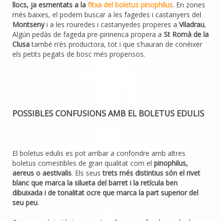
llocs, ja esmentats a la
fitxa del boletus pinophilus
. En zones
més baixes, el podem buscar a les fagedes i castanyers del
Montseny
i a les rouredes i castanyedes properes a
Viladrau
,
Algún pedàs de fageda pre-pirinenca propera a
St Romà de la
Clusa
també n’és productora, tot i que s’hauran de conèixer
els petits pegats de bosc més propensos.
POSSIBLES CONFUSIONS AMB EL BOLETUS EDULIS
El boletus edulis es pot arribar a confondre amb altres
boletus comestibles de gran qualitat com el
pinophilus,
aereus o aestivalis
. Els seus
trets més distintius són el rivet
blanc que marca la silueta del barret i la retícula ben
dibuixada i de tonalitat ocre que marca la part superior del
seu peu
.