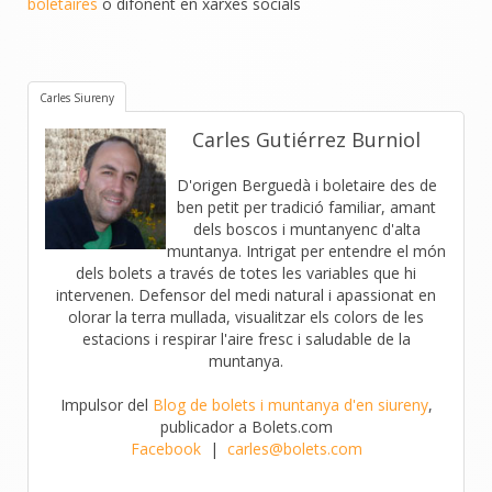
boletaires
o difonent en xarxes socials
Carles Siureny
Carles Gutiérrez Burniol
D'origen Berguedà i boletaire des de
ben petit per tradició familiar, amant
dels boscos i muntanyenc d'alta
muntanya. Intrigat per entendre el món
dels bolets a través de totes les variables que hi
intervenen. Defensor del medi natural i apassionat en
olorar la terra mullada, visualitzar els colors de les
estacions i respirar l'aire fresc i saludable de la
muntanya.
Impulsor del
Blog de bolets i muntanya d'en siureny
,
publicador a Bolets.com
Facebook
|
carles@bolets.com