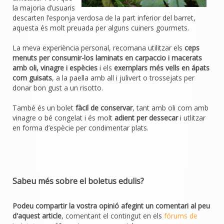
la majoria d’usuaris
descarten l’esponja verdosa de la part inferior del barret,
aquesta és molt preuada per alguns cuiners gourmets.
La meva experiència personal, recomana utilitzar els
ceps
menuts per consumir-los laminats en carpaccio i macerats
amb oli, vinagre i espècies
i els
exemplars més vells en ápats
com guisats
, a la paella amb all i julivert o trossejats per
donar bon gust a un risotto.
També és un bolet
fàcil de conservar
, tant amb oli com amb
vinagre o bé congelat i és molt
adient per dessecar
i utlitzar
en forma d’espècie per condimentar plats.
Sabeu més sobre el boletus edulis?
Podeu compartir la vostra opinió afegint un comentari al peu
d'aquest article
, comentant el contingut en els
fórums de