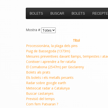
BOLETS
BUSCAR
BOLETS
RECEPTE
Mostra #
Títol
Processionària, la plaga dels pins
Puig de Bassegoda (1373m)
Mesures preventives davant llamps, tempestes i ata
Conèixer i aprendre a fer ratafia
El Comabona (2547m) per Gisclareny
Bolets als prats
Els bolets i els metalls pesants
Radar sobre google earth
Meteocat radar a Catalunya
Buscar castanyes
Previsió del temps
Com fem Patxaran ?