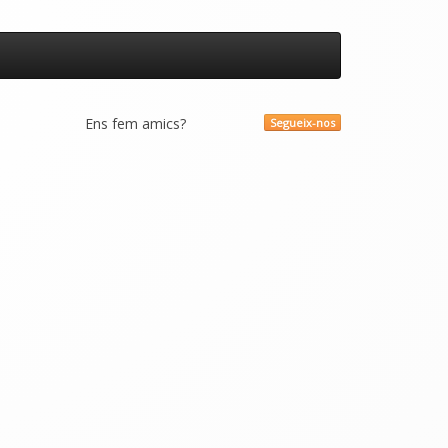
Ens fem amics?
Segueix-nos