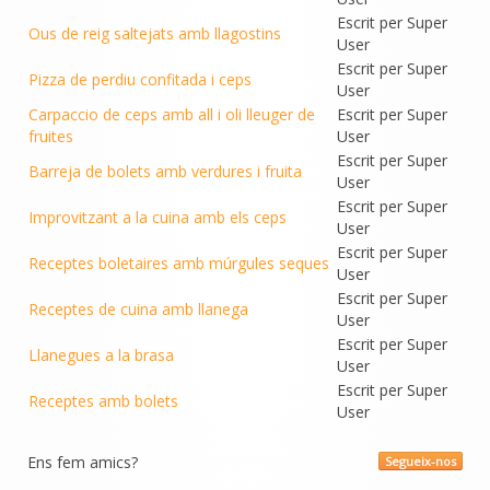
Escrit per Super
Ous de reig saltejats amb llagostins
User
Escrit per Super
Pizza de perdiu confitada i ceps
User
Carpaccio de ceps amb all i oli lleuger de
Escrit per Super
fruites
User
Escrit per Super
Barreja de bolets amb verdures i fruita
User
Escrit per Super
Improvitzant a la cuina amb els ceps
User
Escrit per Super
Receptes boletaires amb múrgules seques
User
Escrit per Super
Receptes de cuina amb llanega
User
Escrit per Super
Llanegues a la brasa
User
Escrit per Super
Receptes amb bolets
User
Ens fem amics?
Segueix-nos