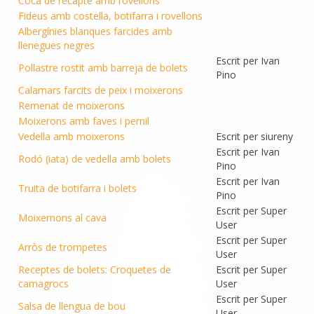
Coca de recapte amb rovellons
Fideus amb costella, botifarra i rovellons
Albergínies blanques farcides amb
llenegues negres
Escrit per Ivan
Pollastre rostit amb barreja de bolets
Pino
Calamars farcits de peix i moixerons
Remenat de moixerons
Moixerons amb faves i pernil
Vedella amb moixerons
Escrit per siureny
Escrit per Ivan
Rodó (iata) de vedella amb bolets
Pino
Escrit per Ivan
Truita de botifarra i bolets
Pino
Escrit per Super
Moixernons al cava
User
Escrit per Super
Arròs de trompetes
User
Receptes de bolets: Croquetes de
Escrit per Super
camagrocs
User
Escrit per Super
Salsa de llengua de bou
User