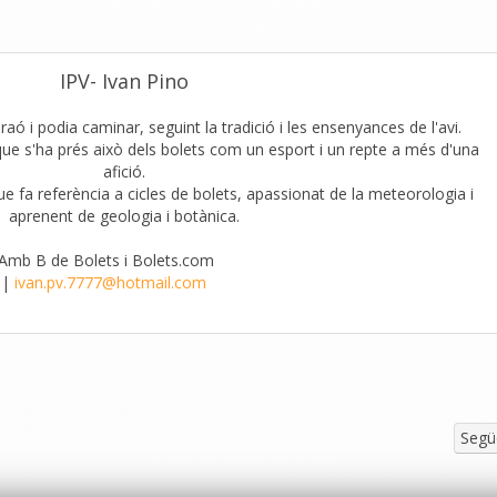
IPV- Ivan Pino
aó i podia caminar, seguint la tradició i les ensenyances de l'avi.
que s'ha prés això dels bolets com un esport i un repte a més d'una
afició.
que fa referència a cicles de bolets, apassionat de la meteorologia i
aprenent de geologia i botànica.
'Amb B de Bolets i Bolets.com
|
ivan.pv.7777@hotmail.com
Segü