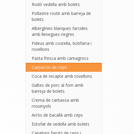
Rodó vedella amb bolets
Pollastre rostit amb barreja de
bolets
Albergínies blanques farcides
amb llenegues negres
Fideus amb costella, botifarra i
rovellons
Pasta fresca amb camagrocs
Carpaccio de ceps
Coca de recapte amb rovellons
Galtes de porc al forn amb
barreja de bolets
Crema de carbassa amb
rossinyols
Arròs de bacallà amb ceps
Estofat de vedella amb bolets
Canalons farcits de ceps i