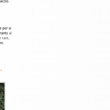
paccio
.
e per si
rants
al
 tant,
em
.
es