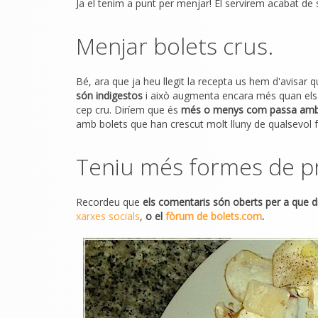
Ja el tenim a punt per menjar! El servirem acabat de s
Menjar bolets crus.
Bé, ara que ja heu llegit la recepta us hem d'avisar 
són indigestos
i això augmenta encara més quan els
cep cru. Diríem que és
més o menys com passa amb 
amb bolets que han crescut molt lluny de qualsevol fo
Teniu més formes de pr
Recordeu que
els comentaris són oberts per a que di
xarxes socials
,
o el
fòrum de bolets.com
.