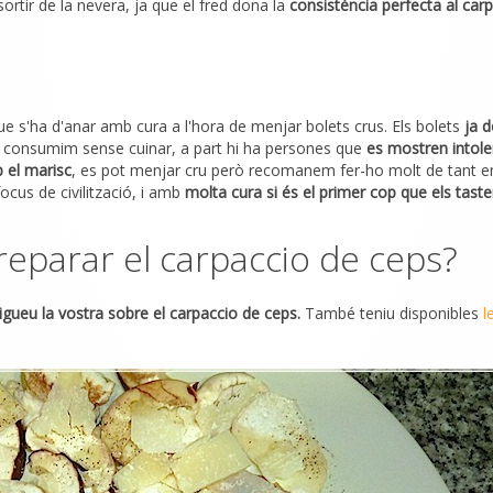
ortir de la nevera, ja que el fred dona la
consistència perfecta al car
que s'ha d'anar amb cura a l'hora de menjar bolets crus. Els bolets
ja d
 consumim sense cuinar, a part hi ha persones que
es mostren intole
el marisc
, es pot menjar cru però recomanem fer-ho molt de tant en
cus de civilització, i amb
molta cura si és el primer cop que els tast
eparar el carpaccio de ceps?
gueu la vostra sobre el carpaccio de ceps.
També teniu disponibles
l