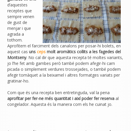
d’aquestes
receptes que
sempre venen
de gust de
menjar i que
agrada a
tothom.
Aprofitem el farciment dels canalons per posar-hi bolets, en
aquest cas
uns
ceps
molt aromàtics collits a les fagedes del
Montseny
. No cal dir que aquesta recepta té moltes variants,
jo l’he fet amb gambes però també podem afegir-hi carn
picada o simplement verdures trossejades, o també podem
afegir tomàquet a la beixamel i altres formatges variats per
gratinar-ho.
Com que és una recepta ben entretinguda, val la pena
aprofitar per fer-ne més quantitat i així poder fer reserva
al
congelador. Aquesta és la manera com els he cuinat jo.