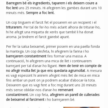
Barregem bé els ingredients, taparem i els deixem coure a
foc lent
uns 25 minuts. Hi afegirem les gambes durant uns 10
minuts més.
Sempre a foc lent.
Un cop tinguem el farcit fet el posarem en un recipient i el
triturarem
. Per tal de fer-ho més aclarit alhora de triturar-ho,
hi he afegit una miqueta de xerès que també li ha donat
aroma. Ja tindrem el farcit gairebé apunt.
Per fer la salsa beixamel, primer posem en una paella fonda
la mantega. Un cop desfeta, hi afegirem la farina i ho
barrejarem constantment
fins formar una massa. A
continuació, hi afegirem una mica de llet i continuarem
barrejant per tal d’anar-ho lligant.
Hem de tenir en compte de
no afegir molta llet ja que ens quedaria agrumollat
. A mesura
es vagi espessint hi anirem afegint més llet de mica en mica
fins arribar un punt on ja podrem acabar d’abocar-la tota.
Deixarem que es vagi fent a foc mig durant uns 20 minuts
més sense oblidar-nos d’anar-ho
remenant
constantment.
Un cop feta,
afegirem un parell de cullerades
de beixamel al farciment
i ho barrejarem bé.