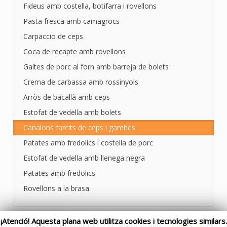
Fideus amb costella, botifarra i rovellons
Pasta fresca amb camagrocs
Carpaccio de ceps
Coca de recapte amb rovellons
Galtes de porc al forn amb barreja de bolets
Crema de carbassa amb rossinyols
Arròs de bacallà amb ceps
Estofat de vedella amb bolets
Canalons farcits de ceps i gambes
Patates amb fredolics i costella de porc
Estofat de vedella amb llenega negra
Patates amb fredolics
Rovellons a la brasa
¡Atenció! Aquesta plana web utilitza cookies i tecnologies similars.
Bolets.com | Contacte: Per xarxes socials |
Politica de