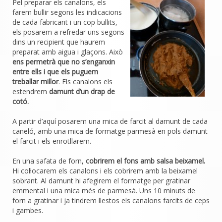
Pel preparar els canalons, els
farem bullir segons les indicacions
de cada fabricant i un cop bullits,
els posarem a refredar uns segons
dins un recipient que haurem
preparat amb aigua i glaçons. Això
ens permetrà que no s’enganxin
entre ells i que els puguem
treballar millor
. Els canalons els
estendrem
damunt d’un drap de
cotó.
A partir d’aquí posarem una mica de farcit al damunt de cada
caneló, amb una mica de formatge parmesà en pols damunt
el farcit i els enrotllarem.
En una safata de forn,
cobrirem el fons amb salsa beixamel.
Hi col·locarem els canalons i els cobrirem amb la beixamel
sobrant. Al damunt hi afegirem el formatge per gratinar
emmental i una mica més de parmesà. Uns 10 minuts de
forn a gratinar i ja tindrem llestos els canalons farcits de ceps
i gambes.