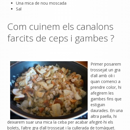
Una mica de nou moscada
Sal
Com cuinem els canalons
farcits de ceps i gambes ?
Primer posarem
trossejat un gra
d’all amb oli i
quan comenci a
prendre color, hi
afegirem les
gambes fins que
estiguin
daurades. En una
altra paella, hi
deixarem suar una mica la ceba per acabar afegint-hi els
bolets, l’altre gra d’all trossejat i la cullerada de tomàquet.