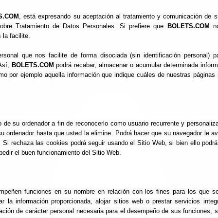
S.COM
, está expresando su aceptación al tratamiento y comunicación de 
sobre Tratamiento de Datos Personales. Si prefiere que
BOLETS.COM
no
a facilite.
sonal que nos facilite de forma disociada (sin identificación personal) p
Así,
BOLETS.COM
podrá recabar, almacenar o acumular determinada inform
omo por ejemplo aquella información que indique cuáles de nuestras página
o de su ordenador a fin de reconocerlo como usuario recurrente y personaliz
su ordenador hasta que usted la elimine. Podrá hacer que su navegador le av
Si rechaza las cookies podrá seguir usando el Sitio Web, si bien ello podr
mpedir el buen funcionamiento del Sitio Web.
empeñen funciones en su nombre en relación con los fines para los que s
 la información proporcionada, alojar sitios web o prestar servicios inte
mación de carácter personal necesaria para el desempeño de sus funciones, s