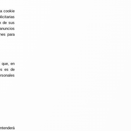
la cookie
icitarias
en de sus
 anuncios
ones para
s que, en
es es de
ersonales
ntenderá