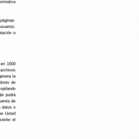
normativa
 páginas.
usuarios.
tación o
á en 1600
 archivos
genera la
idores de
copilando
gle podrá
cuenta de
s datos o
ebe Usted
iente el