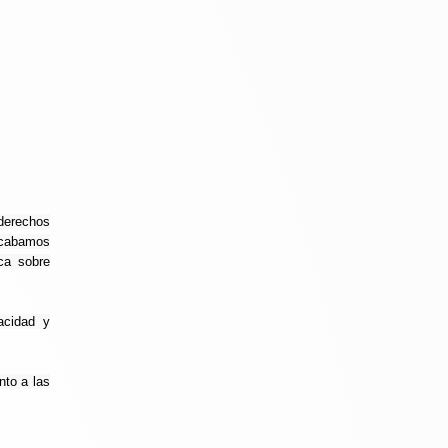
 derechos
recabamos
ca sobre
acidad y
nto a las