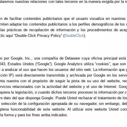
egularemos nuestras relaciones con tales terceros en la manera exigida por la 
in de facilitar contenidos publicitarios que el usuario visualiza en nuestras
rmiten adaptar los contenidos publicitarios a los perfiles demográficos de los 
as prácticas de recopilación de información y los procedimientos de acep
lic aquí “Double Click Privacy Policy” (
DoubleClick
).
do por Google, Inc., una compañía de Delaware cuya oficina principal est
43, Estados Unidos (“Google”). Google Analytics utiliza “cookies”, que son
 a analizar el uso que hacen los usuarios del sitio web. La información que 
ción IP) será directamente transmitida y archivada por Google en los serv
ta nuestra con el propósito de seguir la pista de su uso del website, re
rvicios relacionados con la actividad del website y el uso de Internet. Goo
equiera la legislación, o cuando dichos terceros procesen la información por 
ro dato del que disponga Google. Puede Usted rechazar el tratamiento de lo
 selección de la configuración apropiada de su navegador, sin embargo, d
ena funcionabilidad de este website. Al utilizar este website Usted cons
a forma y para los fines arriba indicados.