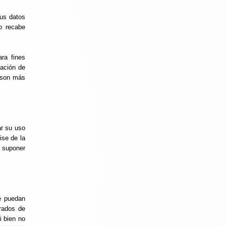
sus datos
 recabe
ara fines
ación de
s son más
ar su uso
ise de la
á suponer
e puedan
grados de
i bien no