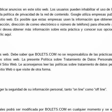
licar anuncios en este sitio web. Los usuarios pueden inhabilitar el uso de 
política de privacidad de la red de contenido. Google utiliza empresas publ
 sitio web. Es posible que estas empresas usen la información que obtien
irección, dirección de correo electrónico o número de teléfono) para ofrecerle
 Si desea obtener más información sobre esta práctica y conocer sus opci
lic aquí.
tios web. Debe saber que BOLETS.COM no se responsabiliza de las práctica
os sitios web. La presente Política sobre Tratamiento de Datos Personal
l Sitio Web. Le aconsejamos leer las políticas sobre tratamiento de datos p
itio Web o que visite de otra forma.
a seguridad de su información personal, tanto “on line” como “off line”.
onales podrá ser modificada por BOLETS.COM en cualquier momento y se e