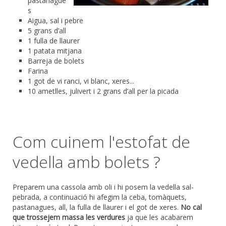
pastanague
s
Aigua, sal i pebre
5 grans d’all
1 fulla de llaurer
1 patata mitjana
Barreja de bolets
Farina
1 got de vi ranci, vi blanc, xeres...
10 ametlles, julivert i 2 grans d’all per la picada
Com cuinem l'estofat de
vedella amb bolets ?
Preparem una cassola amb oli i hi posem la vedella sal-
pebrada, a continuació hi afegim la ceba, tomàquets,
pastanagues, all, la fulla de llaurer i el got de xeres.
No cal
que trossejem massa les verdures
ja que les acabarem