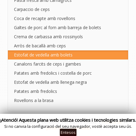
Pasta fresca amb camagrocs
Carpaccio de ceps
Coca de recapte amb rovellons
Galtes de porc al forn amb barreja de bolets
Crema de carbassa amb rossinyols
Arròs de bacallà amb ceps
Estofat de vedella amb bolets
Canalons farcits de ceps i gambes
Patates amb fredolics i costella de porc
Estofat de vedella amb llenega negra
Patates amb fredolics
Rovellons a la brasa
¡Atenció! Aquesta plana web utilitza cookies i tecnologies similars.
Bolets.com | Contacte: Per xarxes socials |
Politica de
Si no canvia la configuració del seu navegador, vostè accepta seu ús.
privacitat
|
Mapa web
Entesos