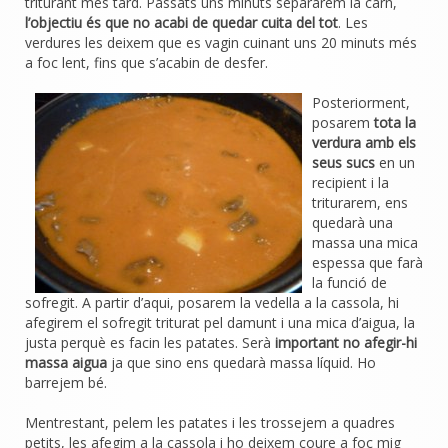
triturant més tard. Passats uns minuts separarem la carn,
l’objectiu és que no acabi de quedar cuita del tot
. Les
verdures les deixem que es vagin cuinant uns 20 minuts més
a foc lent, fins que s’acabin de desfer.
Posteriorment,
posarem
tota la
verdura amb els
seus sucs
en un
recipient i la
triturarem, ens
quedarà una
massa una mica
espessa que farà
la funció de
sofregit. A partir d’aqui, posarem la vedella a la cassola, hi
afegirem el sofregit triturat pel damunt i una mica d’aigua, la
justa perquè es facin les patates. Serà
important no afegir-hi
massa aigua
ja que sino ens quedarà massa líquid. Ho
barrejem bé.
Mentrestant, pelem les patates i les trossejem a quadres
petits, les afegim a la cassola i ho deixem coure a foc mig