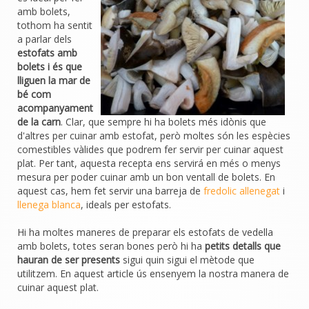
amb bolets,
tothom ha sentit
a parlar dels
estofats amb
bolets i és que
lliguen la mar de
bé com
acompanyament
de la carn
. Clar, que sempre hi ha bolets més idònis que
d'altres per cuinar amb estofat, però moltes són les espècies
comestibles vàlides que podrem fer servir per cuinar aquest
plat. Per tant, aquesta recepta ens servirá en més o menys
mesura per poder cuinar amb un bon ventall de bolets. En
aquest cas, hem fet servir una barreja de
fredolic allenegat
i
llenega blanca
, ideals per estofats.
Hi ha moltes maneres de preparar els estofats de vedella
amb bolets, totes seran bones però hi ha
petits detalls que
hauran de ser presents
sigui quin sigui el mètode que
utilitzem. En aquest article ús ensenyem la nostra manera de
cuinar aquest plat.