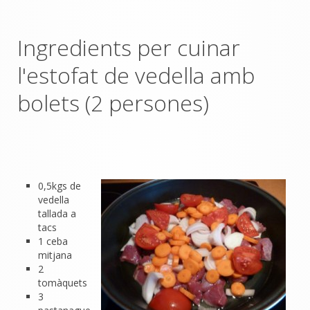
Ingredients per cuinar
l'estofat de vedella amb
bolets (2 persones)
0,5kgs de
vedella
tallada a
tacs
1 ceba
mitjana
2
tomàquets
3