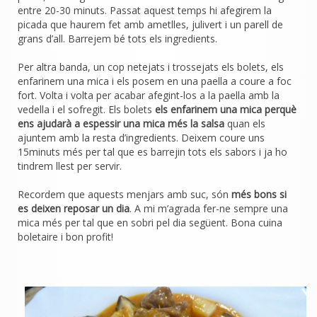
entre 20-30 minuts. Passat aquest temps hi afegirem la
picada que haurem fet amb ametlles, julivert i un parell de
grans d’all. Barrejem bé tots els ingredients.
Per altra banda, un cop netejats i trossejats els bolets, els
enfarinem una mica i els posem en una paella a coure a foc
fort. Volta i volta per acabar afegint-los a la paella amb la
vedella i el sofregit. Els bolets
els enfarinem una mica perquè
ens ajudarà a espessir una mica més la salsa
quan els
ajuntem amb la resta d’ingredients. Deixem coure uns
15minuts més per tal que es barrejin tots els sabors i ja ho
tindrem llest per servir.
Recordem que aquests menjars amb suc, són
més bons si
es deixen reposar un dia
. A mi m’agrada fer-ne sempre una
mica més per tal que en sobri pel dia següent. Bona cuina
boletaire i bon profit!