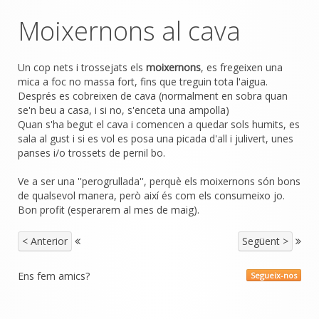
Moixernons al cava
Un cop nets i trossejats els
moixernons
, es fregeixen una
mica a foc no massa fort, fins que treguin tota l'aigua.
Després es cobreixen de cava (normalment en sobra quan
se'n beu a casa, i si no, s'enceta una ampolla)
Quan s'ha begut el cava i comencen a quedar sols humits, es
sala al gust i si es vol es posa una picada d'all i julivert, unes
panses i/o trossets de pernil bo.
Ve a ser una ''perogrullada'', perquè els moixernons són bons
de qualsevol manera, però així és com els consumeixo jo.
Bon profit (esperarem al mes de maig).
< Anterior
Següent >
Ens fem amics?
Segueix-nos