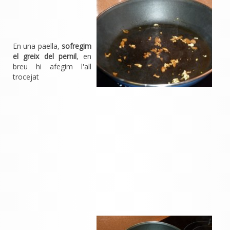
En una paella,
sofregim
el greix del pernil
, en
breu hi afegim l'all
trocejat