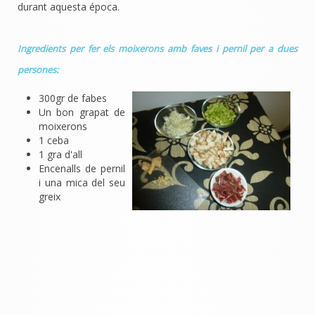
durant aquesta época.
Ingredients per fer els moixerons amb faves i pernil per a dues
persones:
300gr de fabes
Un bon grapat de
moixerons
1 ceba
1 gra d'all
Encenalls de pernil
i una mica del seu
greix