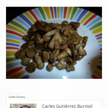
Carles Siureny
Carles Gutiérrez Burniol