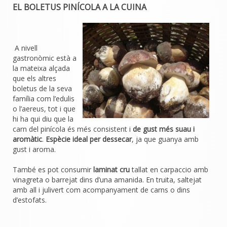
EL BOLETUS PINÍCOLA A LA CUINA
A nivell
gastronòmic està a
la mateixa alçada
que els altres
boletus de la seva
família com l’edulis
o l’aereus, tot i que
hi ha qui diu que la
carn del pinícola és més consistent i
de gust més suau i
aromàtic
.
Espècie ideal per dessecar
, ja que guanya amb
gust i aroma.
També es pot consumir
laminat cru
tallat en carpaccio amb
vinagreta o barrejat dins d’una amanida. En truita, saltejat
amb all i julivert com acompanyament de carns o dins
d’estofats.