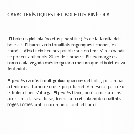
CARACTERÍSTIQUES DEL BOLETUS PINÍCOLA
El
boletus pinícola
(boletus pinophilus)
és de la familia dels
boletals. El
barret amb tonalitats rogenques i caobes
, és
carnós i d’inici neix ben arrapat al tronc on tendirà a expandir-
se podent arribar als 20cm de diàmetre.
El seu marge es
torna cada vegada més irregular a mesura que el bolet es va
fent adult.
El
peu és carnós i molt gruixut
quan neix
el bolet, pot arribar
a tenir més diàmetre que el propi barret. A mesura que creix
el bolet el peu s’allarga. El
peu és blanc
, però a mesura ens
acostem a la seva base, forma una
retícula amb tonalitats
roges i ocres
amb concordància amb el barret.