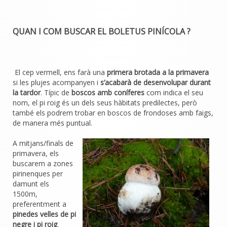
QUAN I COM BUSCAR EL BOLETUS PINÍCOLA ?
El cep vermell, ens farà una
primera brotada a la primavera
si les plujes acompanyen i
s’acabarà de desenvolupar durant
la tardor
. Típic de
boscos amb coníferes
com indica el seu
nom, el pi roig és un dels seus hàbitats predilectes, però
també els podrem trobar en boscos de frondoses amb faigs,
de manera més puntual.
A mitjans/finals de
primavera, els
buscarem a zones
pirinenques per
damunt els
1500m,
preferentment a
pinedes velles de pi
negre i pi roig
.