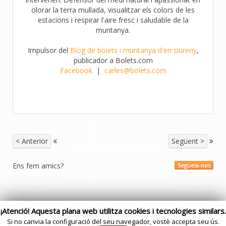
olorar la terra mullada, visualitzar els colors de les
estacions i respirar l'aire fresc i saludable de la
muntanya.
Impulsor del
Blog de bolets i muntanya d'en siureny
,
publicador a Bolets.com
Facebook
|
carles@bolets.com
< Anterior
Següent >
Ens fem amics?
Segueix-nos
¡Atenció! Aquesta plana web utilitza cookies i tecnologies similars.
Bolets.com | Contacte: Per xarxes socials |
Politica de
Si no canvia la configuració del seu navegador, vostè accepta seu ús.
privacitat
|
Mapa web