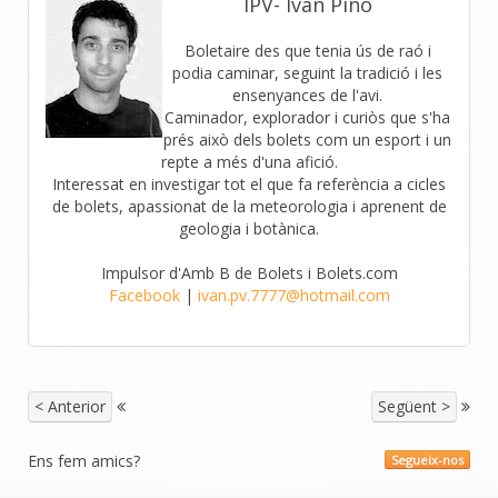
IPV- Ivan Pino
Boletaire des que tenia ús de raó i
podia caminar, seguint la tradició i les
ensenyances de l'avi.
Caminador, explorador i curiòs que s'ha
prés això dels bolets com un esport i un
repte a més d'una afició.
Interessat en investigar tot el que fa referència a cicles
de bolets, apassionat de la meteorologia i aprenent de
geologia i botànica.
Impulsor d'Amb B de Bolets i Bolets.com
Facebook
|
ivan.pv.7777@hotmail.com
< Anterior
Següent >
Ens fem amics?
Segueix-nos