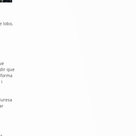
e lobo,
ue
dir que
 forma
 i
duresa
ar