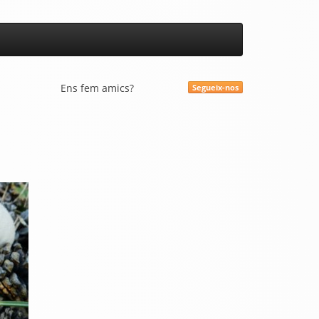
Ens fem amics?
Segueix-nos