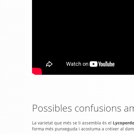
Possibles confusions am
La varietat que més se li assembla és el
Lycoperdo
forma més punxeguda i acostuma a créixer al dam