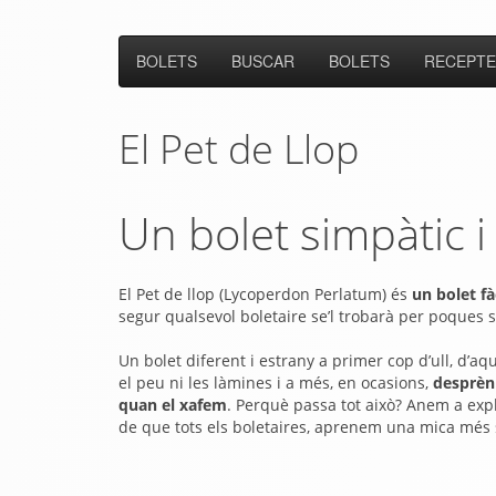
BOLETS
BUSCAR
BOLETS
RECEPTE
El Pet de Llop
Un bolet simpàtic i
El Pet de llop (Lycoperdon Perlatum) és
un bolet fà
segur qualsevol boletaire se’l trobarà per poques s
Un bolet diferent i estrany a primer cop d’ull, d’aq
el peu ni les làmines i a més, en ocasions,
desprèn
quan el xafem
. Perquè passa tot això? Anem a expl
de que tots els boletaires, aprenem una mica més 