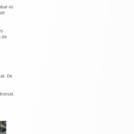
obar-lo
olt
es
m de
tat. De
ebossat.