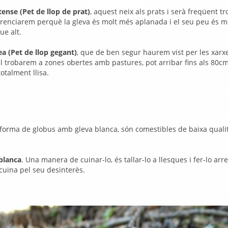
ense (Pet de llop de prat)
, aquest neix als prats i serà freqüent tr
ferenciarem perquè la gleva és molt més aplanada i el seu peu és m
ue alt.
 (Pet de llop gegant)
, que de ben segur haurem vist per les xarx
el trobarem a zones obertes amb pastures, pot arribar fins als 80c
otalment llisa.
 forma de globus amb gleva blanca, són comestibles de baixa quali
blanca
. Una manera de cuinar-lo, és tallar-lo a llesques i fer-lo arr
cuina pel seu desinterès.