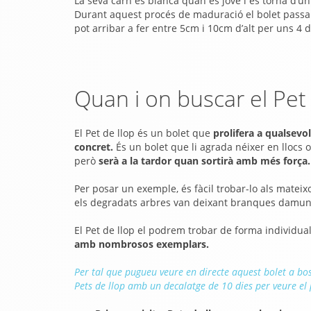
La seva carn és blanca quan és jove i es torna d’u
Durant aquest procés de maduració el bolet passa
pot arribar a fer entre 5cm i 10cm d’alt per uns 4 
Quan i on buscar el Pet 
El Pet de llop és un bolet que
prolifera a qualsevo
concret.
És un bolet que li agrada néixer en llocs o
però
serà a la tardor quan sortirà amb més força.
Per posar un exemple, és fàcil trobar-lo als mate
els degradats arbres van deixant branques damunt
El Pet de llop el podrem trobar de forma individua
amb nombrosos exemplars.
Per tal que pugueu veure en directe aquest bolet a bos
Pets de llop amb un decalatge de 10 dies per veure el 