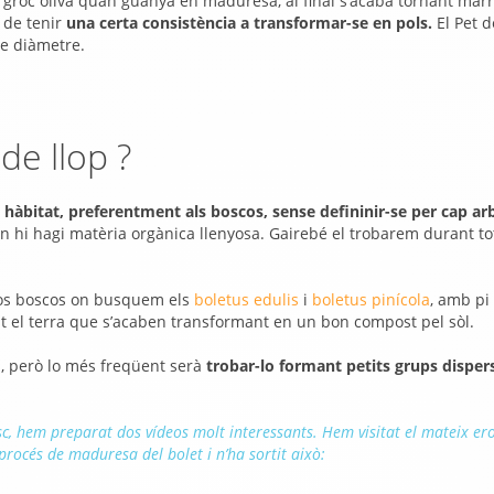
n groc oliva quan guanya en maduresa, al final s’acaba tornant marr
 de tenir
una certa consistència a transformar-se en pols.
El Pet d
de diàmetre.
de llop ?
l hàbitat, preferentment als boscos, sense defininir-se per cap ar
n hi hagi matèria orgànica llenyosa. Gairebé el trobarem durant tot
ixos boscos on busquem els
boletus edulis
i
boletus pinícola
, amb pi 
 el terra que s’acaben transformant en un bon compost pel sòl.
l, però lo més freqüent serà
trobar-lo formant petits grups disper
c, hem preparat dos vídeos molt interessants. Hem visitat el mateix ero
procés de maduresa del bolet i n’ha sortit això: