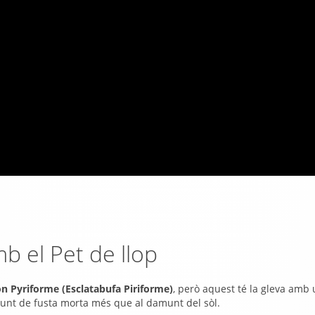
b el Pet de llop
n Pyriforme (Esclatabufa Piriforme)
, però aquest té la gleva amb
unt de fusta morta més que al damunt del sòl.