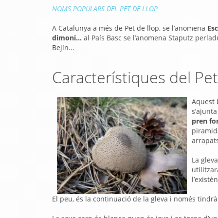
NOMS POPULARS DEL PET DE LLOP
A Catalunya a més de Pet de llop, se l’anomena
Esc
dimoni...
al País Basc se l’anomena Staputz perladu
Bejín...
Característiques del Pet
Aquest 
s’ajunt
pren f
piramida
arrapat
La glev
utilitza
l’existè
El peu, és la continuació de la gleva i només tind