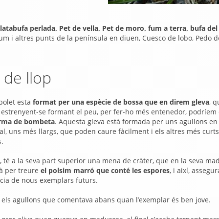
latabufa perlada, Pet de vella, Pet de moro, fum a terra, bufa del
m i altres punts de la península en diuen, Cuesco de lobo, Pedo d
 de llop
bolet esta
format per una espècie de bossa que en direm gleva
, q
a estrenyent-se formant el peu, per fer-ho més entenedor, podríem 
orma de bombeta
. Aquesta gleva està formada per uns agullons en
l, uns més llargs, que poden caure fàcilment i els altres més curts
s.
a, té a la seva part superior una mena de cràter, que en la seva ma
rà per treure
el polsim marró que conté les espores
, i així, assegur
ncia de nous exemplars futurs.
rà els agullons que comentava abans quan l’exemplar és ben jove.