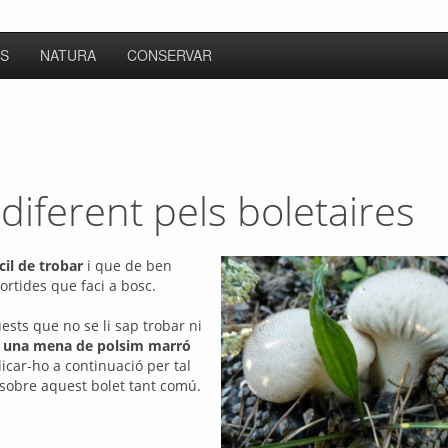
S
NATURA
CONSERVAR
 diferent pels boletaires
cil de trobar
i que de ben
ortides que faci a bosc.
uests que no se li sap trobar ni
 una mena de polsim marró
icar-ho a continuació per tal
sobre aquest bolet tant comú.