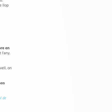
ó.
e llop
bre en
 l’any,
vell, on
sos
l de