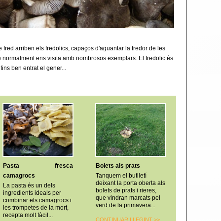
 fred arriben els fredolics, capaços d'aguantar la fredor de les
que normalment ens visita amb nombrosos exemplars. El fredolic és
fins ben entrat el gener...
Pasta fresca
Bolets als prats
camagrocs
Tanquem el butlletí
deixant la porta oberta als
La pasta és un dels
bolets de prats i rieres,
ingredients ideals per
que vindran marcats pel
combinar els camagrocs i
verd de la primavera...
les trompetes de la mort,
recepta molt fàcil...
CONTINUAR LLEGINT
>>