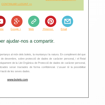
CONTINUAR LLEGINT >
>
ube
Google +
Web
Pinterest
Email
er ajudar-nos a compartir.
ertanys al món dels bolets, la muntanya i la natura. En compliment del que
3 de desembre, sobre protecció de dades de caràcter personal, i el Reial
lupament de la Llei Orgànica de Protecció de dades de caràcter personal,
zades seran tractades de forma confidencial. L'usuari té la possibilitat
el·lació de les seves dades.
www.bolets.com