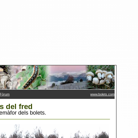
F
ò
rum
www.bolets.com
s del fred
semàfor dels bolets.