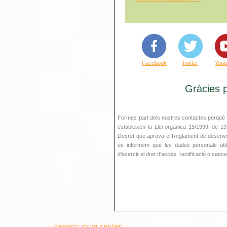
Facebook
Twitter
Yout
Gràcies p
Formes part dels nostres contactes perquè p
estableixen la Llei orgànica 15/1999, de 1
Decret que aprova el Reglament de desenvo
us informem que les dades personals utilit
d'exercir el dret d'accés, rectificació o canc
generic drug center