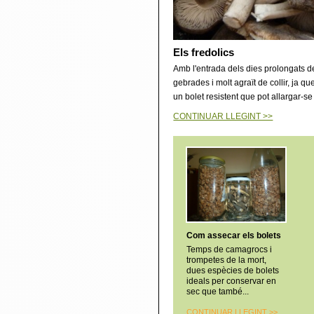
Els fredolics
Amb l'entrada dels dies prolongats de
gebrades i molt agraït de collir, ja 
un bolet resistent que pot allargar-se 
CONTINUAR LLEGINT >>
Com assecar els bolets
Temps de camagrocs i
trompetes de la mort,
dues espècies de bolets
ideals per conservar en
sec que també...
CONTINUAR LLEGINT >
>