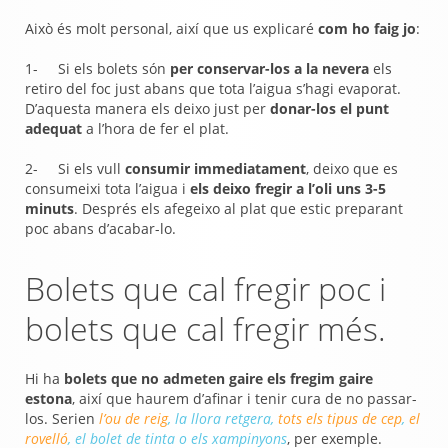
Això és molt personal, així que us explicaré
com ho faig jo
:
1- Si els bolets són
per conservar-los a la nevera
els
retiro del foc just abans que tota l’aigua s’hagi evaporat.
D’aquesta manera els deixo just per
donar-los el punt
adequat
a l’hora de fer el plat.
2- Si els vull
consumir immediatament
, deixo que es
consumeixi tota l’aigua i
els deixo fregir a l’oli uns 3-5
minuts
. Després els afegeixo al plat que estic preparant
poc abans d’acabar-lo.
Bolets que cal fregir poc i
bolets que cal fregir més.
Hi ha
bolets que no admeten gaire els fregim gaire
estona
, així que haurem d’afinar i tenir cura de no passar-
los. Serien
l’ou de reig
, la llora retgera,
tots els tipus de cep
,
el
rovelló
, el bolet de tinta o els xampinyons
, per exemple.