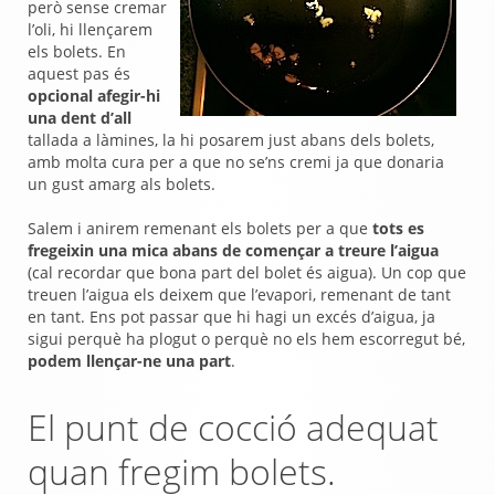
però sense cremar
l’oli, hi llençarem
els bolets. En
aquest pas és
opcional afegir-hi
una dent d’all
tallada a làmines, la hi posarem just abans dels bolets,
amb molta cura per a que no se’ns cremi ja que donaria
un gust amarg als bolets.
Salem i anirem remenant els bolets per a que
tots es
fregeixin una mica abans de començar a treure l’aigua
(cal recordar que bona part del bolet és aigua). Un cop que
treuen l’aigua els deixem que l’evapori, remenant de tant
en tant. Ens pot passar que hi hagi un excés d’aigua, ja
sigui perquè ha plogut o perquè no els hem escorregut bé,
podem llençar-ne una part
.
El punt de cocció adequat
quan fregim bolets.