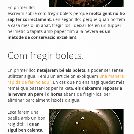
En primer lloc
escrivim sobre com fregir bolets perquè
molta gent no ho
sap fer correctament
, i en segon lloc perquè quan portem
a casa més d'un àpat, fregir-los i deixar-los en un tupper
hermètic o tapats amb paper film a la nevera
és un
mètode de conservació excel·len
t.
Com fregir bolets.
En primer lloc
netejarem bé els bolets
, a poder ser sense
utilitzar aigua. Teniu un article on expliquem
una manera
ràpida de fer-ho aquí
. En cas que no ens hagi quedat més
remei que passar-los per l’aixeta,
els deixarem reposar a
la nevera un parell d’hores
abans de fregir-los, per
eliminar parcialment l’excés d’aigua.
Escalfarem una
paella amb un bon
raig d’oli, i
quan
sigui ben calenta
,