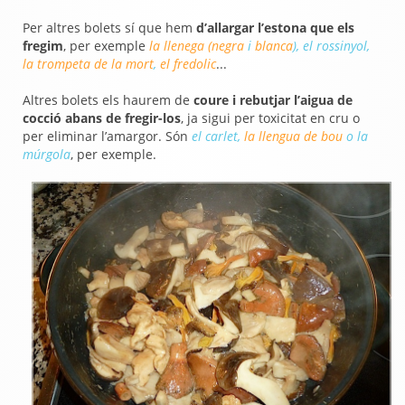
Per altres bolets sí que hem
d’allargar l’estona que els
fregim
, per exemple
la llenega (negra
i
blanca
), el rossinyol,
la trompeta de la mort
,
el fredolic
...
Altres bolets els haurem de
coure i rebutjar l’aigua de
cocció abans de fregir-los
, ja sigui per toxicitat en cru o
per eliminar l’amargor. Són
el carlet,
la llengua de bou
o la
múrgola
, per exemple.