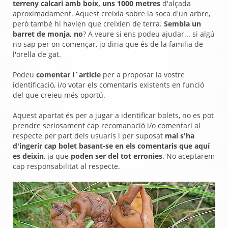
terreny calcari amb boix, uns 1000 metres
d'alçada
aproximadament. Aquest creixia sobre la soca d'un arbre,
però també hi havien que creixien de terra.
Sembla un
barret de monja, no
? A veure si ens podeu ajudar... si algú
no sap per on començar, jo diria que és de la familia de
l'orella de gat.
Podeu
comentar l´article
per a proposar la vostre
identificació, i/o votar els comentaris existents en funció
del que creieu més oportú.
Aquest apartat és per a jugar a identificar bolets, no es pot
prendre seriosament cap recomanació i/o comentari al
respecte per part dels usuaris i per suposat
mai s'ha
d'ingerir cap bolet basant-se en els comentaris que aquí
es deixin
, ja que
poden ser del tot erronies
. No aceptarem
cap responsabilitat al respecte.