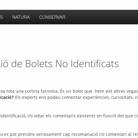
S
NATURA
CONSERVAR
ió de Bolets No Identificats
eixa tota una cortina farniosa. És un bolet que hem vist altres vega
ficació?
Els experts ens podeu comentar experiències, curiositats, 
identificació, i/o votar els comentaris existents en funció del que c
, no es pot prendre seriosament cap recomanació i/o comentari al r