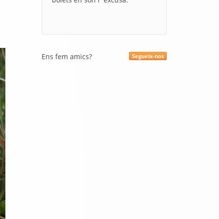
Ens fem amics?
Segueix-nos