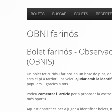
BOLETS
BUSCAR
BOLETS
RECEPTE
OBNI farinós
Bolet farinós
- Observac
(OBNIS)
Un bolet tot curiós i farinós en un bosc de pins, d
sota el pi a tardor. Ens voleu
ajudar amb la identi
populars... gràcies a tots.
Podeu
comentar l´article
per a proposar la vostre 
més oportú.
Aquest apartat és per a jugar a identificar bolets