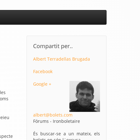
Compartit per..
Albert Terradellas Brugada
Facebook
Google +
des
noms
albert@bolets.com
reieu
Fórums - Ironboletaire
És buscar-se a un mateix, els
especte
bolets en són l´excusa.