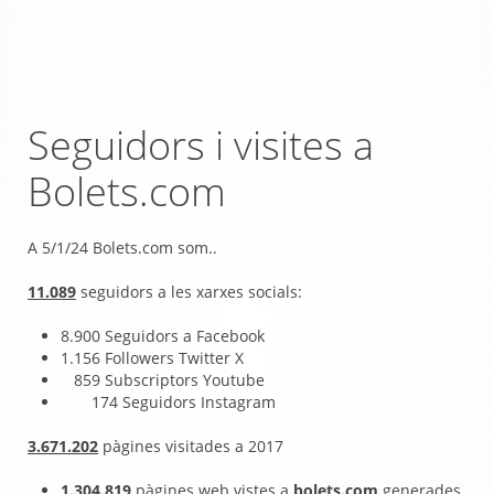
Seguidors i visites a
Bolets.com
A 5/1/24 Bolets.com som..
11.089
seguidors a les xarxes socials:
8.900 Seguidors a Facebook
1.156 Followers Twitter X
859 Subscriptors Youtube
174 Seguidors Instagram
3.671.202
pàgines visitades a 2017
1.304.819
pàgines web vistes a
bolets.com
generades