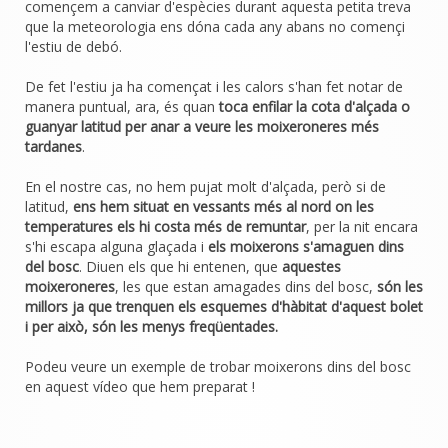
començem a canviar d'espècies durant aquesta petita treva
que la meteorologia ens dóna cada any abans no començi
l'estiu de debó.
De fet l'estiu ja ha començat i les calors s'han fet notar de
manera puntual, ara, és quan
toca enfilar la cota d'alçada o
guanyar latitud per anar a veure les moixeroneres més
tardanes
.
En el nostre cas, no hem pujat molt d'alçada, però si de
latitud,
ens hem situat en vessants més al nord on les
temperatures els hi costa més de remuntar
, per la nit encara
s'hi escapa alguna glaçada i
els moixerons s'amaguen dins
del bosc
. Diuen els que hi entenen, que
aquestes
moixeroneres
, les que estan amagades dins del bosc,
són les
millors ja que trenquen els esquemes d'hàbitat d'aquest bolet
i per això, són les menys freqüentades.
Podeu veure un exemple de trobar moixerons dins del bosc
en aquest vídeo que hem preparat !