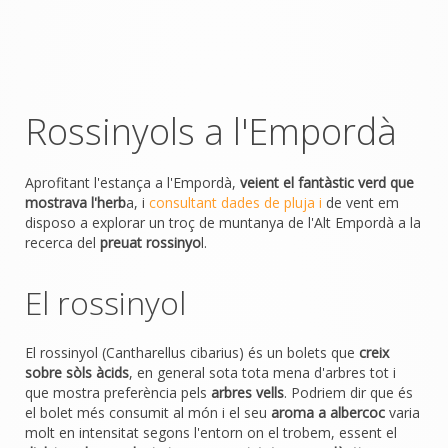
Rossinyols a l'Empordà
Aprofitant l'estança a l'Empordà,
veient el fantàstic verd que
mostrava l'herb
a, i
consultant dades de pluja i
de vent em
disposo a explorar un troç de muntanya de l'Alt Empordà a la
recerca del
preuat rossinyo
l.
El rossinyol
El rossinyol (Cantharellus cibarius) és un bolets que
creix
sobre sòls àcids
, en general sota tota mena d'arbres tot i
que mostra preferència pels
arbres vells
. Podriem dir que és
el bolet més consumit al món i el seu
aroma a albercoc
varia
molt en intensitat segons l'entorn on el trobem, essent el