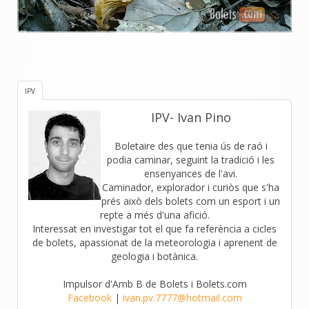
IPV
IPV- Ivan Pino
Boletaire des que tenia ús de raó i
podia caminar, seguint la tradició i les
ensenyances de l'avi.
Caminador, explorador i curiòs que s'ha
prés això dels bolets com un esport i un
repte a més d'una afició.
Interessat en investigar tot el que fa referència a cicles
de bolets, apassionat de la meteorologia i aprenent de
geologia i botànica.
Impulsor d'Amb B de Bolets i Bolets.com
Facebook
|
ivan.pv.7777@hotmail.com