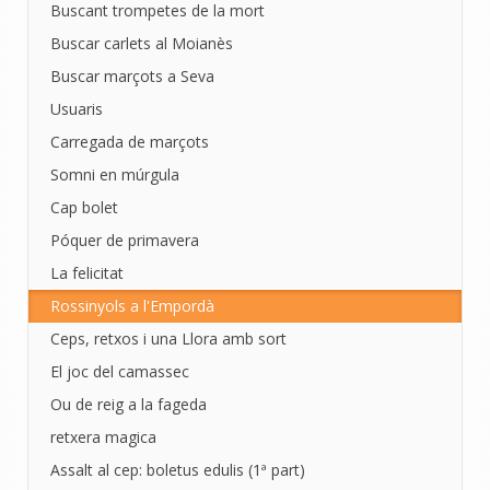
Buscant trompetes de la mort
Buscar carlets al Moianès
Buscar marçots a Seva
Usuaris
Carregada de marçots
Somni en múrgula
Cap bolet
Póquer de primavera
La felicitat
Rossinyols a l'Empordà
Ceps, retxos i una Llora amb sort
El joc del camassec
Ou de reig a la fageda
retxera magica
Assalt al cep: boletus edulis (1ª part)