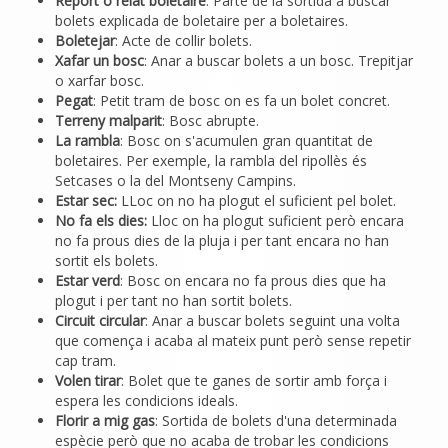
Report o relat boletaire
: Parte de la sortida a buscar
bolets explicada de boletaire per a boletaires.
Boletejar
: Acte de collir bolets.
Xafar un bosc
: Anar a buscar bolets a un bosc. Trepitjar
o xarfar bosc.
Pegat
: Petit tram de bosc on es fa un bolet concret.
Terreny malparit
: Bosc abrupte.
La rambla
: Bosc on s'acumulen gran quantitat de
boletaires. Per exemple, la rambla del ripollès és
Setcases o la del Montseny Campins.
Estar sec:
LLoc on no ha plogut el suficient pel bolet.
No fa els dies:
Lloc on ha plogut suficient però encara
no fa prous dies de la pluja i per tant encara no han
sortit els bolets.
Estar verd
: Bosc on encara no fa prous dies que ha
plogut i per tant no han sortit bolets.
Circuit circular
: Anar a buscar bolets seguint una volta
que comença i acaba al mateix punt però sense repetir
cap tram.
Volen tirar
: Bolet que te ganes de sortir amb força i
espera les condicions ideals.
Florir a mig gas
: Sortida de bolets d'una determinada
espècie però que no acaba de trobar les condicions