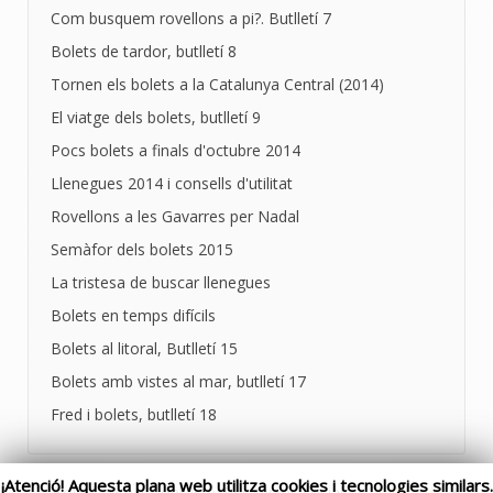
Com busquem rovellons a pi?. Butlletí 7
Bolets de tardor, butlletí 8
Tornen els bolets a la Catalunya Central (2014)
El viatge dels bolets, butlletí 9
Pocs bolets a finals d'octubre 2014
Llenegues 2014 i consells d'utilitat
Rovellons a les Gavarres per Nadal
Semàfor dels bolets 2015
La tristesa de buscar llenegues
Bolets en temps difícils
Bolets al litoral, Butlletí 15
Bolets amb vistes al mar, butlletí 17
Fred i bolets, butlletí 18
¡Atenció! Aquesta plana web utilitza cookies i tecnologies similars.
Bolets.com | Contacte: Per xarxes socials |
Politica de