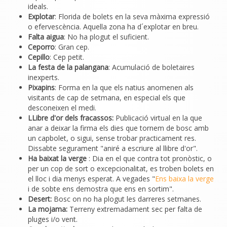
ideals.
Explotar
: Florida de bolets en la seva màxima expressió
o efervescència. Aquella zona ha d´explotar en breu.
Falta aigua
: No ha plogut el suficient.
Ceporro
: Gran cep.
Cepillo
: Cep petit.
La festa de la palangana
: Acumulació de boletaires
inexperts.
Pixapins
: Forma en la que els natius anomenen als
visitants de cap de setmana, en especial els que
desconeixen el medi.
LLibre d'or dels fracassos:
Publicació virtual en la que
anar a deixar la firma els dies que tornem de bosc amb
un capbolet, o sigui, sense trobar practicament res.
Dissabte segurament "aniré a escriure al llibre d'or".
Ha baixat la verge
: Dia en el que contra tot pronòstic, o
per un cop de sort o excepcionalitat, es troben bolets en
el lloc i dia menys esperat. A vegades "
Ens baixa la verge
i de sobte ens demostra que ens en sortim".
Desert:
Bosc on no ha plogut les darreres setmanes.
La mojama:
Terreny extremadament sec per falta de
pluges i/o vent.