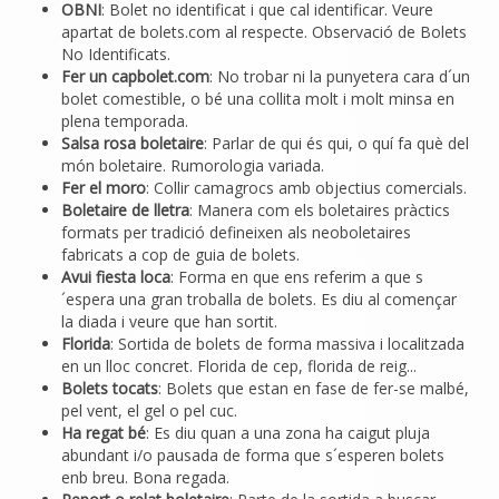
OBNI
: Bolet no identificat i que cal identificar. Veure
apartat de bolets.com al respecte. Observació de Bolets
No Identificats.
Fer un capbolet.com
: No trobar ni la punyetera cara d´un
bolet comestible, o bé una collita molt i molt minsa en
plena temporada.
Salsa rosa boletaire
: Parlar de qui és qui, o quí fa què del
món boletaire. Rumorologia variada.
Fer el moro
: Collir camagrocs amb objectius comercials.
Boletaire de lletra
: Manera com els boletaires pràctics
formats per tradició defineixen als neoboletaires
fabricats a cop de guia de bolets.
Avui fiesta loca
: Forma en que ens referim a que s
´espera una gran troballa de bolets. Es diu al començar
la diada i veure que han sortit.
Florida
: Sortida de bolets de forma massiva i localitzada
en un lloc concret. Florida de cep, florida de reig...
Bolets tocats
: Bolets que estan en fase de fer-se malbé,
pel vent, el gel o pel cuc.
Ha regat bé
: Es diu quan a una zona ha caigut pluja
abundant i/o pausada de forma que s´esperen bolets
enb breu. Bona regada.