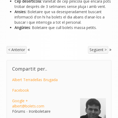
Cep deserticola:
Varietat de cep pinícola que encara pots
trobar després de 3 setmanes sense pluja i amb vent.
Ansies:
Boletaire que va desesperadament buscant
informació d'on hi ha bolets el dia abans d'anar-los a
buscar i que interroga a tot el personal.
Angúnies
: Boletaire que cull bolets massa petits.
< Anterior
Següent >
Compartit per..
Albert Terradellas Brugada
Facebook
Google +
albert@bolets.com
Fórums - Ironboletaire