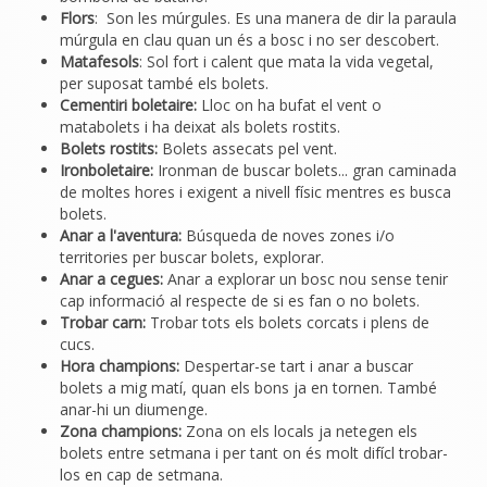
Flors
: Son les múrgules. Es una manera de dir la paraula
múrgula en clau quan un és a bosc i no ser descobert.
Matafesols
: Sol fort i calent que mata la vida vegetal,
per suposat també els bolets.
Cementiri boletaire:
Lloc on ha bufat el vent o
matabolets i ha deixat als bolets rostits.
Bolets rostits:
Bolets assecats pel vent.
Ironboletaire:
Ironman de buscar bolets... gran caminada
de moltes hores i exigent a nivell físic mentres es busca
bolets.
Anar a l'aventura:
Búsqueda de noves zones i/o
territories per buscar bolets, explorar.
Anar a cegues:
Anar a explorar un bosc nou sense tenir
cap informació al respecte de si es fan o no bolets.
Trobar carn:
Trobar tots els bolets corcats i plens de
cucs.
Hora champions:
Despertar-se tart i anar a buscar
bolets a mig matí, quan els bons ja en tornen. També
anar-hi un diumenge.
Zona champions:
Zona on els locals ja netegen els
bolets entre setmana i per tant on és molt difícl trobar-
los en cap de setmana.