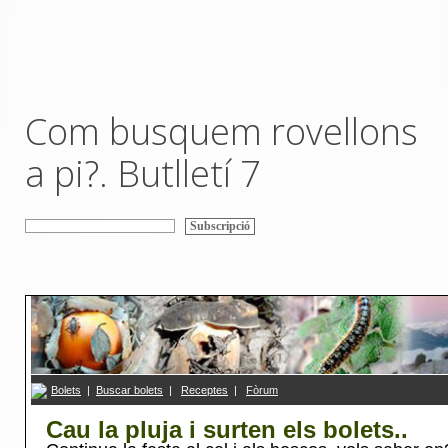
Com busquem rovellons
a pi?. Butlletí 7
Bolets
|
Buscar bolets
|
R
eceptes
|
F
ò
rum
Cau la pluja i surten els bolets..