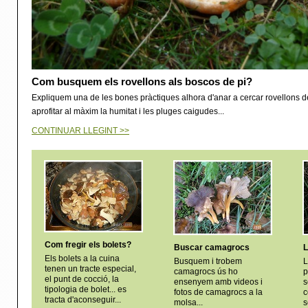
Com busquem els rovellons als boscos de pi?
Expliquem una de les bones pràctiques alhora d'anar a cercar rovellons de
aprofitar al màxim la humitat i les pluges caigudes...
CONTINUAR LLEGINT >>
Com fregir els bolets?
Buscar camagrocs
L
Els bolets a la cuina
Busquem i trobem
L
tenen un tracte especial,
camagrocs ús ho
p
el punt de cocció, la
ensenyem amb videos i
s
tipologia de bolet... es
fotos de camagrocs a la
c
tracta d'aconseguir...
molsa...
s