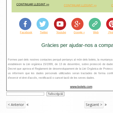
CONTINUAR LLEGINT >>
CONTINUAR LLEGINT >
>
C
Facebook
Twitter
Youtube
Google +
Web
Pin
Gràcies per ajudar-nos a compar
Formes part dels nostres contactes perquè pertanys al món dels bolets, la muntanya 
estableixen la Llei orgànica 15/1999, de 13 de desembre, sobre protecció de dades
Decret que aprova el Reglament de desenvolupament de la Llei Orgànica de Protecci
us informem que les dades personals utilitzades seran tractades de forma confiden
d'exercir el dret d'accés, rectificació o cancel·lació de les seves dades.
www.bolets.com
< Anterior
Següent >