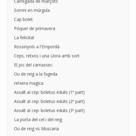
Carregada de marçots
Somni en múrgula
Cap bolet
Póquer de primavera
La felicitat
Rossinyols a l'Empordà
Ceps, retxos i una Llora amb sort
El joc del camassec
Ou de reig a la fageda
retxera magica
Assalt al cep: boletus edulis (1ª part)
Assalt al cep: boletus edulis (2ª part)
Assalt al cep: boletus edulis (3ª part)
La porta del cel i del reig
Ou de reig vs Muscaria