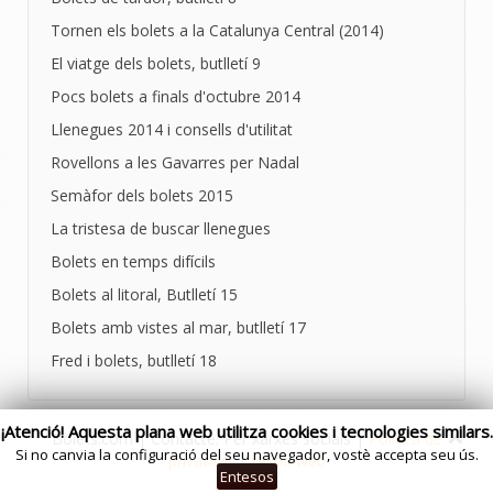
Tornen els bolets a la Catalunya Central (2014)
El viatge dels bolets, butlletí 9
Pocs bolets a finals d'octubre 2014
Llenegues 2014 i consells d'utilitat
Rovellons a les Gavarres per Nadal
Semàfor dels bolets 2015
La tristesa de buscar llenegues
Bolets en temps difícils
Bolets al litoral, Butlletí 15
Bolets amb vistes al mar, butlletí 17
Fred i bolets, butlletí 18
¡Atenció! Aquesta plana web utilitza cookies i tecnologies similars.
Bolets.com | Contacte: Per xarxes socials |
Politica de
Si no canvia la configuració del seu navegador, vostè accepta seu ús.
privacitat
|
Mapa web
Entesos