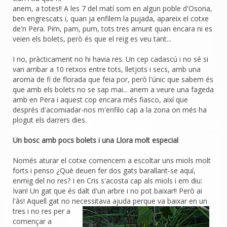
anem, a totes!! A les 7 del matí som en algun poble d'Osona,
ben engrescats i, quan ja enfilem la pujada, apareix el cotxe
de'n Pera. Pim, pam, pum, tots tres amunt quan encara ni es
veien els bolets, però és que el reig es veu tant...
I no, pràcticament no hi havia res. Un cep cadascú i no sé si
van arribar a 10 retxos entre tots, lletjots i secs, amb una
aroma de fi de florada que feia por, però l'únic que sabem és
que amb els bolets no se sap mai... anem a veure una fageda
amb en Pera i aquest cop encara més fiasco, així que
després d'acomiadar-nos m'enfilo cap a la zona on més ha
plogut els darrers dies.
Un bosc amb pocs bolets i una Llora molt especial
Només aturar el cotxe comencem a escoltar uns miols molt
forts i penso ¿Què deuen fer dos gats barallant-se aquí,
enmig del no res? I en Cris s'acosta cap als miols i em diu:
Ivan! Un gat que és dalt d'un arbre i no pot baixar!! Però ai
l'às! Aquell gat no necessitava ajuda
perque va baixar en un
tres i no res per a
començar a