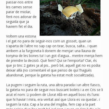
passar-nos entre
les cames sense
parar de miolar,
fent-nos adonar de
seguida que ja
haviem fet el dia.
Voltem una estona
i el gat no para de seguir-nos com un gosset, quan un
s'aparta de l'altre no sap cap on tirar, busca, salta... i quan
arribem a la furgoneta li donem de menjar: una llauna de
tonyina de les bones tu! I un got d'aigua... mentre menja hem
de prendre la decisió. Què fem? Qui se l'emporta? Clar, és
que jo tinc 2 gates ja al pis... però bé, aquell gat no es podia
deixar allà (no comentaré el que penso de qui l'hagués
abandonat, perque la gateta ha estat molt socialitzada).
La pugem i seguim la ruta, una altra parada i un altre fiasco,
la gateta no para de seguir-nos buscant bolets i a en Cris se li
acut el nom: Li podem dir Llora! Allà en aquell bosc és l'unic
que hi havia! I mira, era veritat així que Llora es va quedar.. i
seguim la ruta. Cap a la una del migdia, fem cap a la part