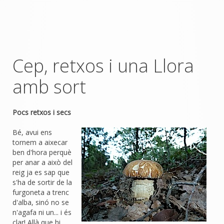
Cep, retxos i una Llora
amb sort
Pocs retxos i secs
Bé, avui ens
tornem a aixecar
ben d'hora perquè
per anar a això del
reig ja es sap que
s'ha de sortir de la
furgoneta a trenc
d'alba, sinó no se
n'agafa ni un... i és
clar! Allà que hi