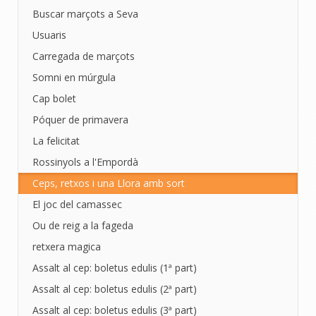
Buscar marçots a Seva
Usuaris
Carregada de marçots
Somni en múrgula
Cap bolet
Póquer de primavera
La felicitat
Rossinyols a l'Empordà
Ceps, retxos i una Llora amb sort
El joc del camassec
Ou de reig a la fageda
retxera magica
Assalt al cep: boletus edulis (1ª part)
Assalt al cep: boletus edulis (2ª part)
Assalt al cep: boletus edulis (3ª part)