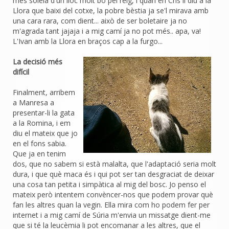
més soleia d'un lloc molt bó pel reig, i quan en Cris li diu a la
Llora que baixi del cotxe, la pobre bèstia ja se'l mirava amb
una cara rara, com dient... això de ser boletaire ja no
m'agrada tant jajaja i a mig camí ja no pot més.. apa, va!
L'Ivan amb la Llora en braços cap a la furgo...
La decisió més
difícil
Finalment, arribem
a Manresa a
presentar-li la gata
a la Romina, i
em
diu el mateix que jo
en el fons sabia.
Que ja en tenim
dos, que no sabem si està malalta, que l'adaptació seria molt
dura, i que què maca és i qui pot ser tan desgraciat de deixar
una cosa tan petita i simpàtica al mig del bosc. Jo penso el
mateix però intentem convèncer-nos que podem provar què
fan les altres quan la vegin. Ella mira com ho podem fer per
internet i a mig camí de Súria m'envia un missatge dient-me
que si té la leucèmia li pot encomanar a les altres, que el