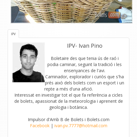
IPV
IPV- Ivan Pino
Boletaire des que tenia ús de raó i
podia caminar, seguint la tradició i les
ensenyances de l'avi.
Caminador, explorador i curiòs que s'ha
prés això dels bolets com un esport i un
repte a més d'una afició.
Interessat en investigar tot el que fa referència a cicles
de bolets, apassionat de la meteorologia i aprenent de
geologia i botànica.
Impulsor d'Amb B de Bolets i Bolets.com
Facebook
|
ivan.pv.7777@hotmail.com