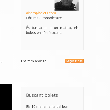
albert@bolets.com
Fórums - Ironboletaire
És buscar-se a un mateix, els
bolets en són l´excusa.
Ens fem amics?
Segueix-nos
na
Buscant bolets
Els 10 manaments del bon