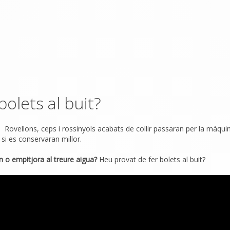
bolets al buit?
. Rovellons, ceps i rossinyols acabats de collir passaran per la màqui
 si es conservaran millor.
en o empitjora al treure aigua?
Heu provat de fer bolets al buit?