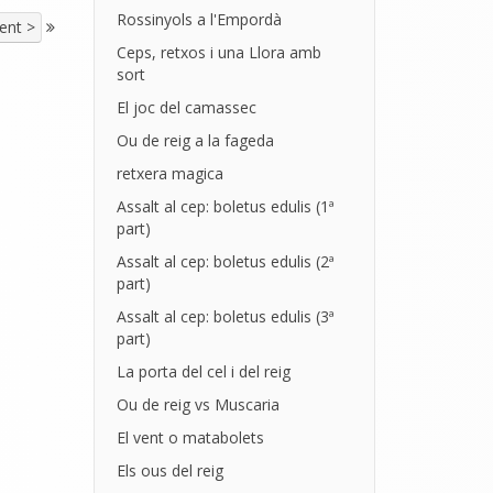
Rossinyols a l'Empordà
ent >
Ceps, retxos i una Llora amb
sort
El joc del camassec
Ou de reig a la fageda
retxera magica
Assalt al cep: boletus edulis (1ª
part)
Assalt al cep: boletus edulis (2ª
part)
Assalt al cep: boletus edulis (3ª
part)
La porta del cel i del reig
Ou de reig vs Muscaria
El vent o matabolets
Els ous del reig