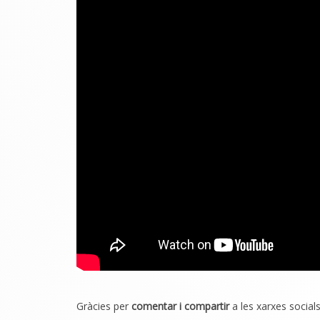
Gràcies per
comentar i compartir
a les xarxes socials