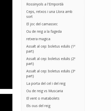
Rossinyols a l'Empordà
Ceps, retxos i una Llora amb
sort
El joc del camassec
Ou de reig a la fageda
retxera magica
Assalt al cep: boletus edulis (1ª
part)
Assalt al cep: boletus edulis (2ª
part)
Assalt al cep: boletus edulis (3ª
part)
La porta del cel i del reig
Ou de reig vs Muscaria
El vent o matabolets
Els ous del reig