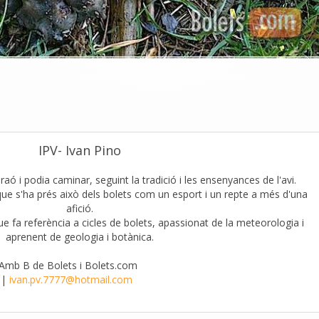
IPV- Ivan Pino
aó i podia caminar, seguint la tradició i les ensenyances de l'avi.
que s'ha prés això dels bolets com un esport i un repte a més d'una
afició.
que fa referència a cicles de bolets, apassionat de la meteorologia i
aprenent de geologia i botànica.
'Amb B de Bolets i Bolets.com
|
ivan.pv.7777@hotmail.com