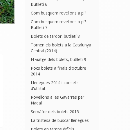
Butlletí 6
Com busquem rovellons a pi?
Com busquem rovellons a pi?.
Butlletí 7
Bolets de tardor, butlletí 8
Tornen els bolets a la Catalunya
Central (2014)
El viatge dels bolets, butlletí 9
Pocs bolets a finals d'octubre
2014
Llenegues 2014 i consells
d'utilitat
Rovellons a les Gavarres per
Nadal
Semàfor dels bolets 2015
La tristesa de buscar llenegues
Bolets en temps difícils