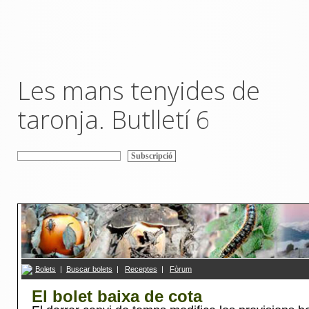
Les mans tenyides de
taronja. Butlletí 6
Bolets
|
Buscar bolets
|
R
eceptes
|
F
ò
rum
El bolet baixa de cota