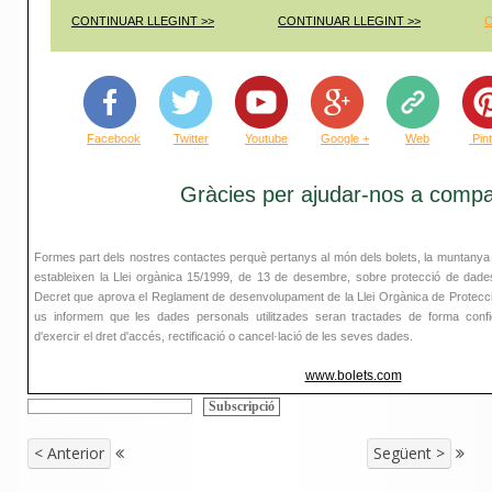
CONTINUAR LLEGINT >>
CONTINUAR LLEGINT >
>
C
Facebook
Twitter
Youtube
Google +
Web
Pin
Gràcies per ajudar-nos a compar
Formes part dels nostres contactes perquè pertanys al món dels bolets, la muntanya 
estableixen la Llei orgànica 15/1999, de 13 de desembre, sobre protecció de dades
Decret que aprova el Reglament de desenvolupament de la Llei Orgànica de Protecci
us informem que les dades personals utilitzades seran tractades de forma confiden
d'exercir el dret d'accés, rectificació o cancel·lació de les seves dades.
www.bolets.com
< Anterior
Següent >