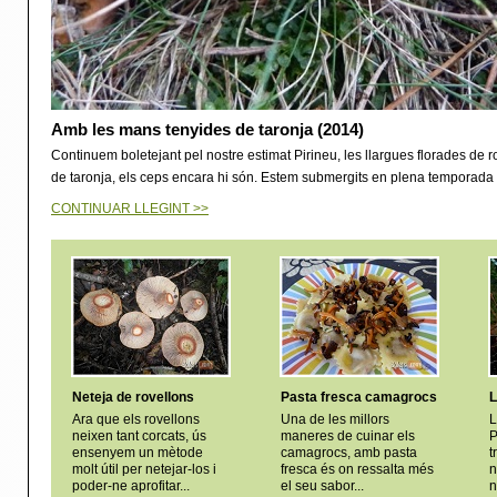
Amb les mans tenyides de taronja (2014)
Continuem boletejant pel nostre estimat Pirineu, les llargues florades de r
de taronja, els ceps encara hi són. Estem submergits en plena temporada 
CONTINUAR LLEGINT >>
Neteja de rovellons
Pasta fresca camagrocs
L
Ara que els rovellons
Una de les millors
L
neixen tant corcats, ús
maneres de cuinar els
P
ensenyem un mètode
camagrocs, amb pasta
t
molt útil per netejar-los i
fresca és on ressalta més
n
poder-ne aprofitar...
el seu sabor...
n