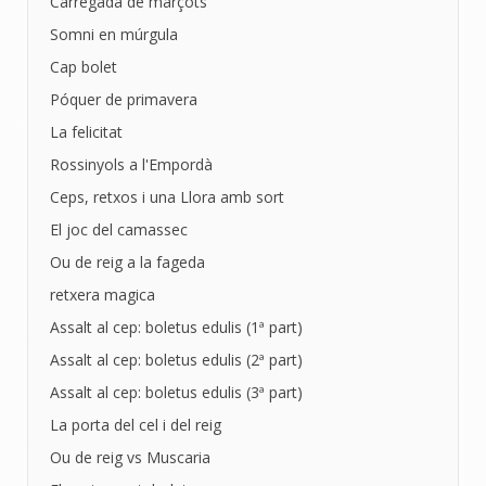
Carregada de marçots
Somni en múrgula
Cap bolet
Póquer de primavera
La felicitat
Rossinyols a l'Empordà
Ceps, retxos i una Llora amb sort
El joc del camassec
Ou de reig a la fageda
retxera magica
Assalt al cep: boletus edulis (1ª part)
Assalt al cep: boletus edulis (2ª part)
Assalt al cep: boletus edulis (3ª part)
La porta del cel i del reig
Ou de reig vs Muscaria