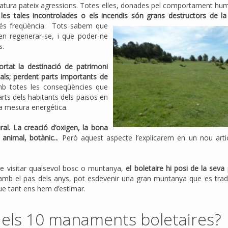
atura pateix agressions. Totes elles, donades pel comportament hu
les tales incontrolades o els incendis són grans destructors de la
és freqüència.
Tots sabem que
n regenerar-se, i que poder-ne
s.
ortat la destinació de patrimoni
ials; perdent parts importants de
b totes les conseqüències que
rts dels habitants dels paisos en
a mesura energética.
al. La creació d’oxigen, la bona
 animal, botànic..
. Però aquest aspecte l’explicarem en un nou art
de visitar qualsevol bosc o muntanya,
el boletaire hi posi de la seva 
mb el pas dels anys, pot esdevenir una gran muntanya que es trad
ue tant ens hem d’estimar.
 els 10 manaments boletaires?