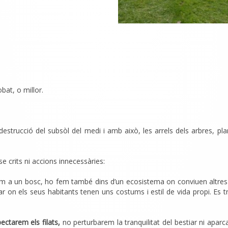
obat, o millor.
la destrucció del subsòl del medi i amb això, les arrels dels arbres, pla
e crits ni accions innecessàries:
rem a un bosc, ho fem també dins d’un ecosistema on conviuen altres
r on els seus habitants tenen uns costums i estil de vida propi. Es t
pectarem els filats,
no perturbarem la tranquilitat del bestiar ni apar