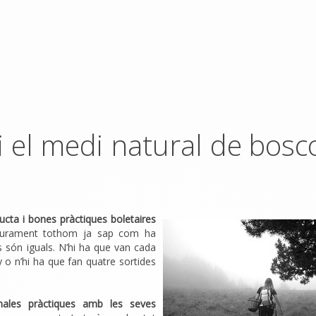
i el medi natural de bosco
cta i bones pràctiques boletaires
gurament tothom ja sap com ha
s són iguals. N’hi ha que van cada
y o n’hi ha que fan quatre sortides
ales pràctiques amb les seves