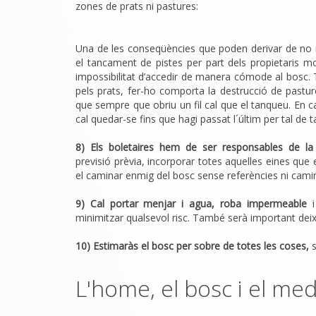
zones de prats ni pastures:
Una de les conseqüències que poden derivar de no 
el tancament de pistes per part dels propietaris m
impossibilitat d’accedir de manera cómode al bosc. 
pels prats, fer-ho comporta la destrucció de pasture
que sempre que obriu un fil cal que el tanqueu. En ca
cal quedar-se fins que hagi passat l´últim per tal de t
8) Els boletaires hem de ser responsables de la
previsió prèvia, incorporar totes aquelles eines que
el caminar enmig del bosc sense referències ni cami
9) Cal portar
menjar i agua, roba impermeable
i
minimitzar qualsevol risc. També serà important deix
10) Estimaràs el bosc per sobre de totes les coses,
s
L'home, el bosc i el med