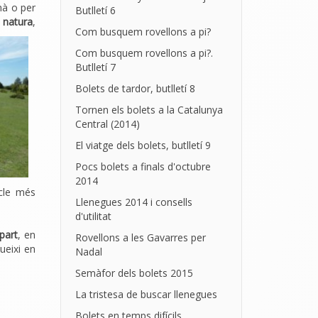
mà o per
Butlletí 6
 natura
,
Com busquem rovellons a pi?
Com busquem rovellons a pi?.
Butlletí 7
Bolets de tardor, butlletí 8
Tornen els bolets a la Catalunya
Central (2014)
El viatge dels bolets, butlletí 9
Pocs bolets a finals d'octubre
2014
icle més
Llenegues 2014 i consells
d'utilitat
part
, en
Rovellons a les Gavarres per
ueixi en
Nadal
Semàfor dels bolets 2015
La tristesa de buscar llenegues
Bolets en temps difícils