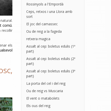
Rossinyols a l'Empordà
Ceps, retxos i una Llora amb
sort
natural.
El joc del camassec
tit comú
.
recollir
Ou de reig a la fageda
retxera magica
nar els
Assalt al cep: boletus edulis (1ª
ualsevol
part)
Assalt al cep: boletus edulis (2ª
part)
osc,
Assalt al cep: boletus edulis (3ª
part)
La porta del cel i del reig
Ou de reig vs Muscaria
El vent o matabolets
Els ous del reig