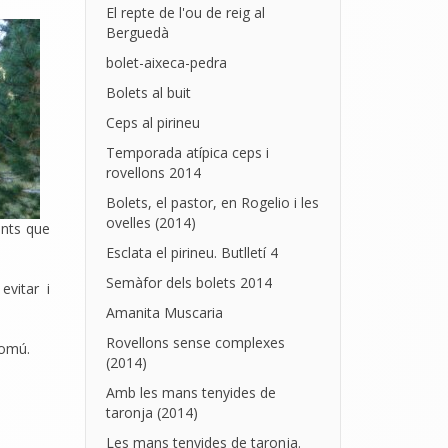
El repte de l'ou de reig al
Berguedà
bolet-aixeca-pedra
Bolets al buit
Ceps al pirineu
Temporada atípica ceps i
rovellons 2014
Bolets, el pastor, en Rogelio i les
ovelles (2014)
ents que
Esclata el pirineu. Butlletí 4
Semàfor dels bolets 2014
evitar i
Amanita Muscaria
Rovellons sense complexes
comú.
(2014)
Amb les mans tenyides de
taronja (2014)
Les mans tenyides de taronja.