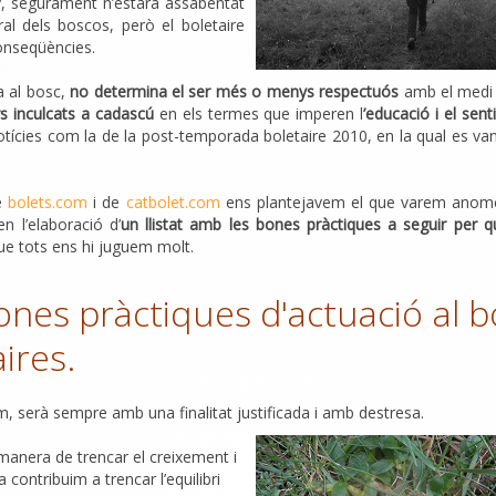
any, segurament n’estarà assabentat
al dels boscos, però el boletaire
conseqüències.
a al bosc,
no determina el ser més o menys respectuós
amb el medi 
s inculcats a cadascú
en els termes que imperen l
’educació i el sen
tícies com la de la post-temporada boletaire 2010, en la qual es van 
de
bolets.com
i de
catbolet.com
ens plantejavem el que varem anome
en l’elaboració d’
un llistat amb les bones pràctiques a seguir per q
que tots ens hi juguem molt.
bones pràctiques d'actuació al b
ires.
fem, serà sempre amb una finalitat justificada i amb destresa.
manera de trencar el creixement i
 contribuim a trencar l’equilibri