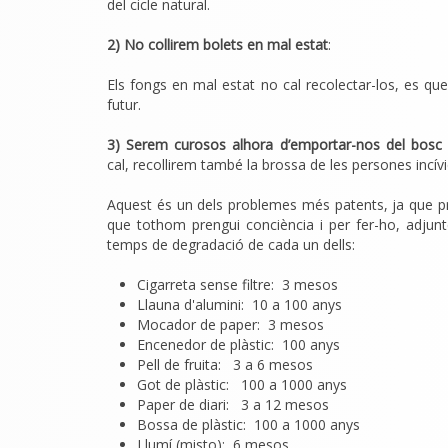
del cicle natural.
2) No collirem bolets en mal estat
:
Els fongs en mal estat no cal recolectar-los, es que
futur.
3) Serem curosos alhora d’emportar-nos del bosc
cal, recollirem també la brossa de les persones incív
Aquest és un dels problemes més patents, ja que p
que tothom prengui conciència i per fer-ho, adjun
temps de degradació de cada un dells:
Cigarreta sense filtre: 3 mesos
Llauna d'alumini: 10 a 100 anys
Mocador de paper: 3 mesos
Encenedor de plàstic: 100 anys
Pell de fruita: 3 a 6 mesos
Got de plàstic: 100 a 1000 anys
Paper de diari: 3 a 12 mesos
Bossa de plàstic: 100 a 1000 anys
Llumí (misto): 6 mesos