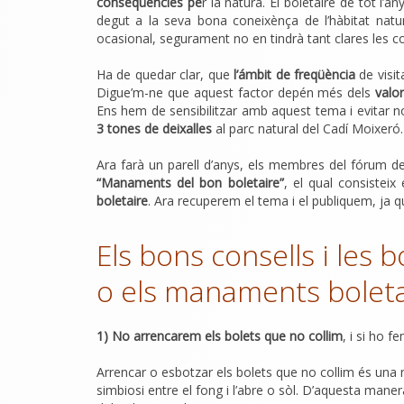
conseqüencies pe
r la natura. El boletaire de tot l’
degut a la seva bona coneixènça de l’hàbitat natur
ocasional, segurament no en tindrà tant clares les 
Ha de quedar clar, que
l’ámbit de freqüència
de visit
Digue’m-ne que aquest factor depén més dels
valor
Ens hem de sensibilitzar amb aquest tema i evitar no
3 tones de deixalles
al parc natural del Cadí Moixeró.
Ara farà un parell d’anys, els membres del fórum 
“Manaments del bon boletaire”
, el qual consisteix 
boletaire
. Ara recuperem el tema i el publiquem, ja 
Els bons consells i les 
o els manaments boleta
1) No arrencarem els bolets que no collim
, i si ho 
A
rrencar o esbotzar els bolets que no collim és una 
simbiosi entre el fong i l’abre o sòl. D’aquesta manera