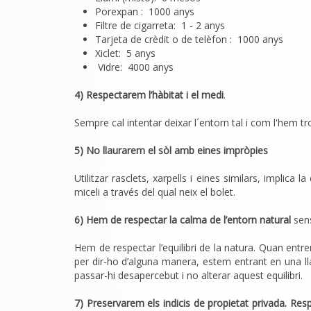
Porexpan : 1000 anys
Filtre de cigarreta: 1 - 2 anys
Tarjeta de crèdit o de telèfon : 1000 anys
Xiclet: 5 anys
Vidre: 4000 anys
4) Respectarem l’hàbitat i el medi
.
Sempre cal intentar deixar l´entorn tal i com l'hem tr
5) N
o llaurarem el sòl amb eines impròpies
Utilitzar rasclets, xarpells i eines similars, implica 
miceli a través del qual neix el bolet.
6) Hem de respectar la calma de l’entorn natural
sens
Hem de respectar l’equilibri de la natura. Quan ent
per dir-ho d’alguna manera, estem entrant en una lla
passar-hi desapercebut i no alterar aquest equilibri.
7) Preservarem els indicis de propietat privada. Res