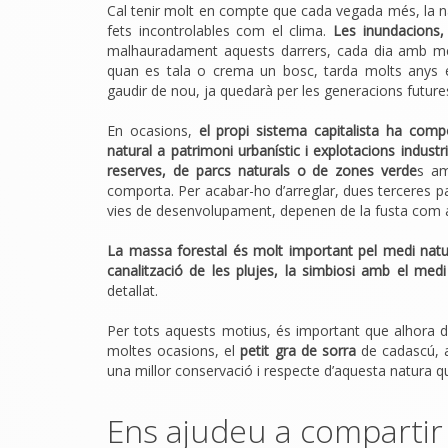
Cal tenir molt en compte que cada vegada més, la n
fets incontrolables com el clima.
Les inundacions, 
malhauradament aquests darrers, cada dia amb m
quan es tala o crema un bosc, tarda molts anys e
gaudir de nou, ja quedarà per les generacions future
En ocasions,
el propi sistema capitalista ha comp
natural a patrimoni urbanístic i explotacions industr
reserves, de parcs naturals o de zones verde
s am
comporta. Per acabar-ho d’arreglar, dues terceres pa
vies de desenvolupament, depenen de la fusta com 
La massa forestal és molt important pel medi natur
canalització de les plujes, la simbiosi amb el medi
detallat.
Per tots aquests motius, és important que alhora 
moltes ocasions, el
petit gra de sorra
de cadascú, a
una millor conservació i respecte d’aquesta natura q
Ens ajudeu a compartir