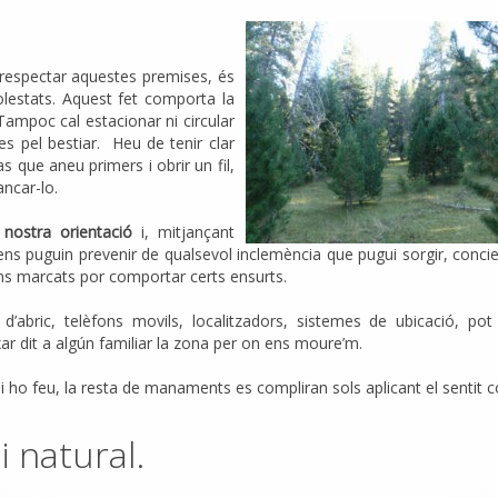
respectar aquestes premises, és
olestats. Aquest fet comporta la
Tampoc cal estacionar ni circular
s pel bestiar.
Heu de tenir clar
s que aneu primers i obrir un fil,
ancar-lo.
 nostra orientació
i, mitjançant
 ens puguin prevenir de qualsevol inclemència que pugui sorgir, conci
ns marcats por comportar certs ensurts.
 d’abric, telèfons movils, localitzadors, sistemes de ubicació, pot 
ar dit a algún familiar la zona per on ens moure’m.
i ho feu, la resta de manaments es compliran sols aplicant el sentit 
i natural.