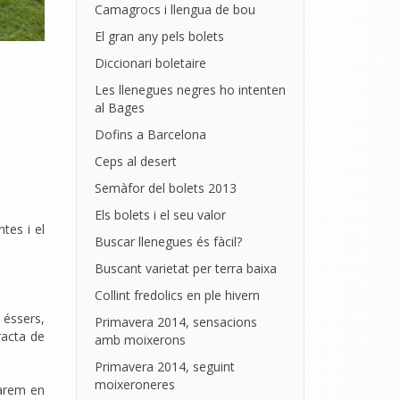
Camagrocs i llengua de bou
El gran any pels bolets
Diccionari boletaire
Les llenegues negres ho intenten
al Bages
Dofins a Barcelona
Ceps al desert
Semàfor del bolets 2013
Els bolets i el seu valor
ntes i el
Buscar llenegues és fàcil?
Buscant varietat per terra baixa
Collint fredolics en ple hivern
 éssers,
Primavera 2014, sensacions
racta de
amb moixerons
Primavera 2014, seguint
moixeroneres
carem en