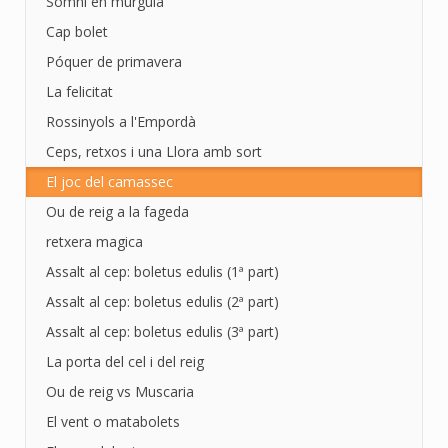
Somni en múrgula
Cap bolet
Póquer de primavera
La felicitat
Rossinyols a l'Empordà
Ceps, retxos i una Llora amb sort
El joc del camassec
Ou de reig a la fageda
retxera magica
Assalt al cep: boletus edulis (1ª part)
Assalt al cep: boletus edulis (2ª part)
Assalt al cep: boletus edulis (3ª part)
La porta del cel i del reig
Ou de reig vs Muscaria
El vent o matabolets