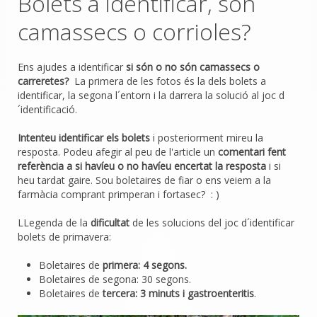
Bolets a identificar, son
camassecs o corrioles?
Ens ajudes a identificar
si són o no són camassecs o
carreretes?
La primera de les fotos és la dels bolets a
identificar, la segona l´entorn i la darrera la solució al joc d
´identificació.
Intenteu identificar els bolets
i posteriorment mireu la
resposta. Podeu afegir al peu de l'article un
comentari fent
referència a si havíeu o no havíeu encertat la resposta
i si
heu tardat gaire. Sou boletaires de fiar o ens veiem a la
farmàcia comprant primperan i fortasec? : )
LLegenda de la
dificultat
de les solucions del joc d´identificar
bolets de primavera:
Boletaires de
primera: 4 segons.
Boletaires de segona: 30 segons.
Boletaires de
tercera: 3 minuts i gastroenteritis
.