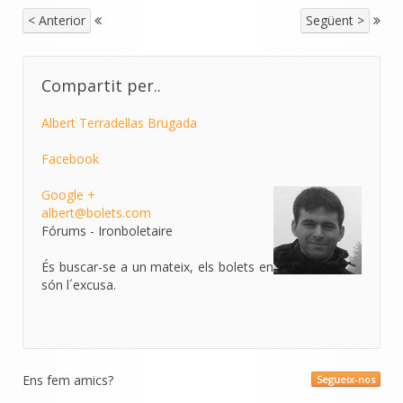
< Anterior
Següent >
Compartit per..
Albert Terradellas Brugada
Facebook
Google +
albert@bolets.com
Fórums - Ironboletaire
És buscar-se a un mateix, els bolets en
són l´excusa.
Ens fem amics?
Segueix-nos