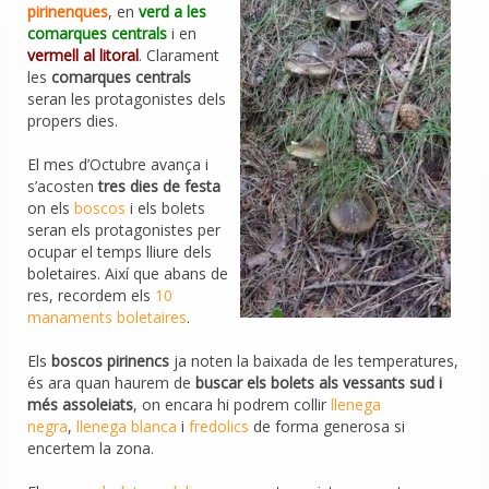
pirinenques
, en
verd a les
comarques centrals
i en
vermell al litoral
. Clarament
les
comarques centrals
seran les protagonistes dels
propers dies.
El mes d’Octubre avança i
s’acosten
tres dies de festa
on els
boscos
i els bolets
seran els protagonistes per
ocupar el temps lliure dels
boletaires.
Així que abans de
res, recordem els
10
manaments boletaires
.
Els
boscos pirinencs
ja noten la baixada de les temperatures,
és ara quan haurem de
buscar els bolets als vessants sud i
més assoleiats
, on encara hi podrem collir
llenega
negra
,
llenega blanca
i
fredolics
de forma generosa si
encertem la zona.