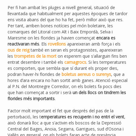
Per fi han arribat les pluges a nivell general, situació de
llevantada que habitualment per aquestes èpoques de tardor
ens visita abans del que ho ha fet, però millor això que res.
Per tant, arriben bones notícies pel món boletaire, les
comarques del Litoral com Alt i Baix Empordà, Selva i
Maresme on les florides ja havien començat
encara es
reactivaran més
. Els
rovellons
apareixeran amb força i els
ous de reig
també en seran els protagonistes, apareixeran
les
trompetes de la mort
on esperem que s’allarguin fins ben
entrat desembre i també els
camagrocs
. Si les temperatures
es comporten, que sembla que sí durant els proper dies,
podran haver-hi florides de
boletus aereus o surenys
, que a
hores d’ara encara no han sortit amb ganes. Atenció especial
al P.N. del Montnegre Corredor, on els bolets fa pocs dies
que han començat a sortir i serà
un dels llocs on tindrem les
florides més importants
.
Factor molt important el fet que després del pas de la
pertorbació, les t
emperatures es recuperin i no entri el vent
,
això donarà lloc a que s’activin els boscos de la Depressió
Central del Bages, Anoia, Segarra, Garrigues, sud d’Osona i
Vallès en general, on els bolets faran acte de presència