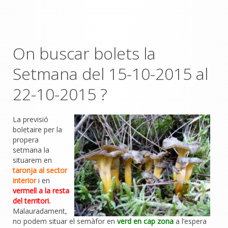
On buscar bolets la
Setmana del 15-10-2015 al
22-10-2015 ?
La previsió
boletaire per la
propera
setmana la
situarem en
taronja al sector
interior
i en
vermell a la resta
del territori.
Malauradament,
no podem situar el semàfor en
verd en cap zona
a l’espera