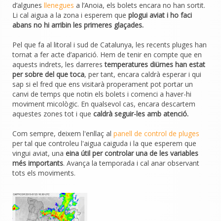
d’algunes
llenegues
a l’Anoia, els bolets encara no han sortit.
Li cal aigua a la zona i esperem que
plogui aviat i ho faci
abans no hi arribin les primeres glaçades.
Pel que fa al litoral i sud de Catalunya, les recents pluges han
tornat a fer acte d’aparició. Hem de tenir en compte que en
aquests indrets, les darreres
temperatures diürnes han estat
per sobre del que toca
, per tant, encara caldrà esperar i qui
sap si el fred que ens visitarà properament pot portar un
canvi de temps que notin els bolets i comenci a haver-hi
moviment micològic. En qualsevol cas, encara descartem
aquestes zones tot i que
caldrà seguir-les amb atenció.
Com sempre, deixem l'enllaç al
panell de control de pluges
per tal que controleu l'aigua caiguda i la que esperem que
vingui aviat, una
eina útil per controlar una de les variables
més importants
. Avança la temporada i cal anar observant
tots els moviments.