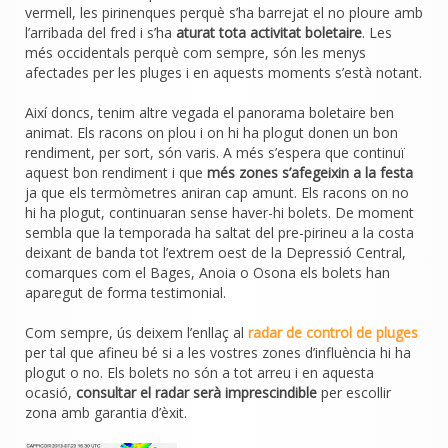
vermell, les pirinenques perquè s’ha barrejat el no ploure amb
l’arribada del fred i s’ha
aturat tota activitat boletaire
. Les
més occidentals perquè com sempre, són les menys
afectades per les pluges i en aquests moments s’està notant.
Així doncs, tenim altre vegada el panorama boletaire ben
animat. Els racons on plou i on hi ha plogut donen un bon
rendiment, per sort, són varis. A més s’espera que continuï
aquest bon rendiment i que
més zones s’afegeixin a la festa
ja que els termòmetres aniran cap amunt. Els racons on no
hi ha plogut, continuaran sense haver-hi bolets. De moment
sembla que la temporada ha saltat del pre-pirineu a la costa
deixant de banda tot l’extrem oest de la Depressió Central,
comarques com el Bages, Anoia o Osona els bolets han
aparegut de forma testimonial.
Com sempre, ús deixem l’enllaç al
radar de control de pluges
per tal que afineu bé si a les vostres zones d’influència hi ha
plogut o no. Els bolets no són a tot arreu i en aquesta
ocasió,
consultar el radar serà imprescindible
per escollir
zona amb garantia d’èxit.