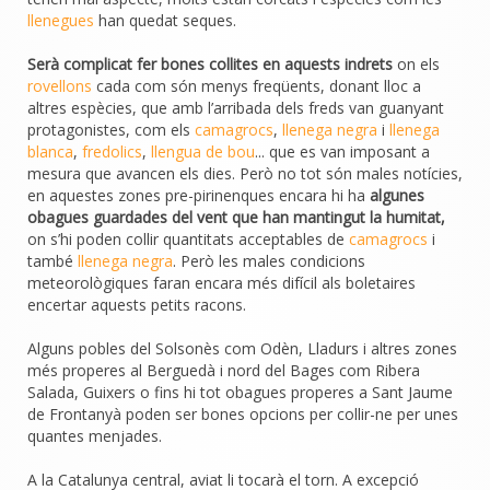
llenegues
han quedat seques.
Serà complicat fer bones collites en aquests indrets
on els
rovellons
cada com són menys freqüents, donant lloc a
altres espècies, que amb l’arribada dels freds van guanyant
protagonistes, com els
camagrocs
,
llenega negra
i
llenega
blanca
,
fredolics
,
llengua de bou
... que es van imposant a
mesura que avancen els dies. Però no tot són males notícies,
en aquestes zones pre-pirinenques encara hi ha
algunes
obagues guardades del vent que han mantingut la humitat,
on s’hi poden collir quantitats acceptables de
camagrocs
i
també
llenega negra
. Però les males condicions
meteorològiques faran encara més difícil als boletaires
encertar aquests petits racons.
Alguns pobles del Solsonès com Odèn, Lladurs i altres zones
més properes al Berguedà i nord del Bages com Ribera
Salada, Guixers o fins hi tot obagues properes a Sant Jaume
de Frontanyà poden ser bones opcions per collir-ne per unes
quantes menjades.
A la Catalunya central, aviat li tocarà el torn. A excepció