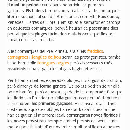
durant un període curt
abans no arribin les primeres
glaçades. Els bolets també sortiran a la resta de comarques
litorals situades al sud del Barcelonès, com Alt i Baix Camp,
Penedès i Terres de l’Ebre. Hem situat el semàfor en taronja
en aquestes comarques, perquè hauran de
passar uns dies
per tal que les pluges facin efecte als boscos
que fins ara
encara no estaven actius.
A les comarques del Pre-Pirineu, ara sí els
fredolics
,
camagrocs
i
llengües de bou
seran les protagonistes, també
hi podrem collir
llenegues negres
però
als vessants més
assoleiats
i una vegada les pluges hagin fet efecte.
Per fi han arribat les esperades pluges, no al gust de tothom,
però almenys
de forma general
. Els bolets podran sortir allà
on no han fet, però aquesta alçada de la temporada farà que
les florides a l’interior no s’allarguin massa perquè d’aquí res,
ja hi tindrem
les primeres glaçades
. En canvi a tota la línea
costanera, aquestes pluges han estat balsàmiques ja que
han caigut en el moment ideal,
començaran noves florides i
les noves persistiran
, sempre amb el permís del vent, amb
moltes possibilitats d’un novembre molt prolífic en aquestes