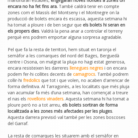
mantindran estables,
engegaran noves florides a zones on
encara no ha fet fins ara.
També caldrà tenir en compte
zones com el Massís del Montseny i el Montnegre on la
producció de bolets encara és escassa, aquesta setmana hi
ha tornat a ploure i de ben segur que
els bolets hi seran en
els propers dies
. Valdrà la pena anar a controlar el terreny
perquè ens podrem emportar alguna sorpresa agradable.
Pel que fa la resta de territori, hem situat en taronja el
semàfor a les comarques del nord del Bages, Berguedà
centre i Osona, on malgrat la pluja no hagi estat generosa,
encara resisteixen les darreres
llenegues negres
i on encara
podem fer-hi collites decents de
camagrocs
. També podrem
collir-hi
fredolics
que tot i que volen, no acaben d'arrencar de
forma definitiva. Al Tarragonès, a les localitats que més pluja
van acumular fa més d’una setmana, han començat a treure
el nas els
rovellons vinaders
. Aquesta setmana hi ha tornat a
ploure però no a tot arreu,
els bolets sortiran de forma
localitzada a les zones més afectades per les pluges
.
Aquesta darrera previsió val també per les zones boscoses
del Garraf.
La resta de comarques les situarem amb el semàfor en