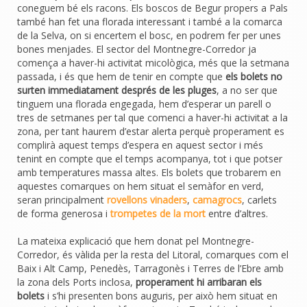
coneguem bé els racons. Els boscos de Begur propers a Pals
també han fet una florada interessant i també a la comarca
de la Selva, on si encertem el bosc, en podrem fer per unes
bones menjades. El sector del Montnegre-Corredor ja
comença a haver-hi activitat micològica, més que la setmana
passada, i és que hem de tenir en compte que
els bolets no
surten immediatament després de les pluges
, a no ser que
tinguem una florada engegada, hem d’esperar un parell o
tres de setmanes per tal que comenci a haver-hi activitat a la
zona, per tant haurem d’estar alerta perquè properament es
complirà aquest temps d’espera en aquest sector i més
tenint en compte que el temps acompanya, tot i que potser
amb temperatures massa altes. Els bolets que trobarem en
aquestes comarques on hem situat el semàfor en verd,
seran principalment
rovellons vinaders
,
camagrocs
, carlets
de forma generosa i
trompetes de la mort
entre d’altres.
La mateixa explicació que hem donat pel Montnegre-
Corredor, és vàlida per la resta del Litoral, comarques com el
Baix i Alt Camp, Penedès, Tarragonès i Terres de l’Ebre amb
la zona dels Ports inclosa,
properament hi arribaran els
bolets
i s’hi presenten bons auguris, per això hem situat en