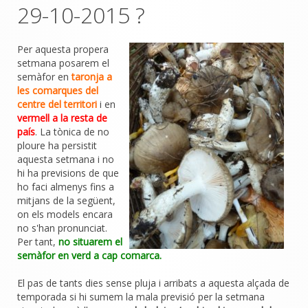
29-10-2015 ?
Per aquesta propera
setmana posarem el
semàfor en
taronja a
les comarques del
centre del territori
i en
vermell a la resta de
país
. La tònica de no
ploure ha persistit
aquesta setmana i no
hi ha previsions de que
ho faci almenys fins a
mitjans de la següent,
on els models encara
no s'han pronunciat.
Per tant,
no situarem el
semàfor en verd a cap comarca.
El pas de tants dies sense pluja i arribats a aquesta alçada de
temporada si hi sumem la mala previsió per la setmana