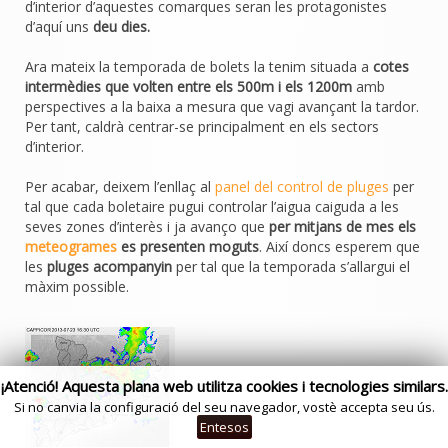
d’interior d’aquestes comarques seran les protagonistes
d’aquí uns
deu dies.
Ara mateix la temporada de bolets la tenim situada a
cotes
intermèdies que volten entre els 500m i els 1200m
amb
perspectives a la baixa a mesura que vagi avançant la tardor.
Per tant, caldrà centrar-se principalment en els sectors
d’interior.
Per acabar, deixem l’enllaç al
panel del control de pluges
per
tal que cada boletaire pugui controlar l’aigua caiguda a les
seves zones d’interès i ja avanço que
per mitjans de mes els
meteogrames
es presenten moguts
. Així doncs esperem que
les
pluges acompanyin
per tal que la temporada s’allargui el
màxim possible.
¡Atenció! Aquesta plana web utilitza cookies i tecnologies similars.
Si no canvia la configuració del seu navegador, vostè accepta seu ús.
Entesos