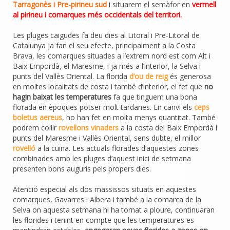
Tarragonès i Pre-pirineu sud
i situarem el semàfor en
vermell
al pirineu i comarques més occidentals del territori.
Les pluges caigudes fa deu dies al Litoral i Pre-Litoral de
Catalunya ja fan el seu efecte, principalment a la Costa
Brava, les comarques situades a l’extrem nord est com Alt i
Baix Empordà, el Maresme, i ja més a l’interior, la Selva i
punts del Vallès Oriental. La florida
d’ou de reig
és generosa
en moltes localitats de costa i també d’interior, el fet que
no
hagin baixat les temperatures
fa que tinguem una bona
florada en èpoques potser molt tardanes. En canvi els
ceps
boletus aereus
, ho han fet en molta menys quantitat. També
podrem collir
rovellons vinaders
a la costa del Baix Empordà i
punts del Maresme i Vallès Oriental, sens dubte, el millor
rovelló
a la cuina. Les actuals florades d’aquestes zones
combinades amb les pluges d’aquest inici de setmana
presenten bons auguris pels propers dies.
Atenció especial als dos massissos situats en aquestes
comarques, Gavarres i Albera i també a la comarca de la
Selva on aquesta setmana hi ha tornat a ploure, continuaran
les florides i tenint en compte que les temperatures es