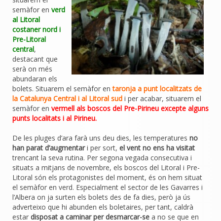
semàfor en
verd
al Litoral
costaner nord i
Pre-Litoral
central
,
destacant que
serà on més
abundaran els
bolets. Situarem el semàfor en
taronja a punt localitzats de
la Catalunya Central i al Litoral sud
i per acabar, situarem el
semàfor en
vermell als boscos del Pre-Pirineu excepte alguns
punts localitats i al Pirineu.
De les pluges d’ara farà uns deu dies, les temperatures
no
han parat d’augmentar
i per sort,
el vent no ens ha visitat
trencant la seva rutina. Per segona vegada consecutiva i
situats a mitjans de novembre, els boscos del Litoral i Pre-
Litoral són els protagonistes del moment, és on hem situat
el semàfor en verd. Especialment el sector de les Gavarres i
l’Albera on ja surten els bolets des de fa dies, però ja ús
adverteixo que hi abunden els boletaires, per tant, caldrà
estar
disposat a caminar per desmarcar-se
a no se que en