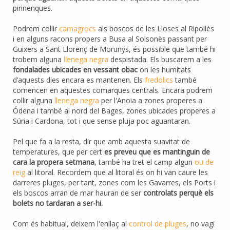
pirinenques.
Podrem collir
camagrocs
als boscos de les Lloses al Ripollès
i en alguns racons propers a Busa al Solsonès passant per
Guixers a Sant Llorenç de Morunys, és possible que també hi
trobem alguna
llenega negra
despistada. Els buscarem a les
fondalades ubicades en vessant obac
on les humitats
d’aquests dies encara es mantenen. Els
fredolics
també
comencen en aquestes comarques centrals. Encara podrem
collir alguna
llenega negra
per l'Anoia a zones properes a
Ódena i també al nord del Bages, zones ubicades properes a
Súria i Cardona, tot i que sense pluja poc aguantaran.
Pel que fa a la resta, dir que amb aquesta suavitat de
temperatures, que per cert
es preveu que es mantinguin de
cara la propera setmana
, també ha tret el camp algun
ou de
reig
al litoral. Recordem que al litoral és on hi van caure les
darreres pluges, per tant, zones com les Gavarres, els Ports i
els boscos arran de mar hauran de ser
controlats perquè els
bolets no tardaran a ser-hi.
Com és habitual, deixem l'enllaç al
control de pluges
, no vagi