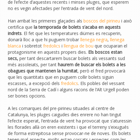
de l’efecte d’aquestes recents i minses pluges, que esperem
no es vegin afectades per l’entrada de vent del nord.
Han arribat les primeres glaçades als
boscos del pirineu
i això
certifica que
la temporada de bolets s’acaba en aquests
indrets
. El fet que les temperatures diürnes es recuperin,
donarà lloc a que hi puguem trobar
llenega negra
,
llenega
blanca
i sobretot
fredolics
i
llengua de bou
que ocuparan el
protagonisme en aquests propers dies.
Els boscos estan
secs,
per tant descartarem buscar bolets als vessants sud
més assoleiats, per tant
haurem de buscar els bolets a les
obagues que mantenen la humitat
, però el fred provocarà
que les quantitats que en puguem collir bolets siguin
escasses, a excepció dels
fredolics
. Els pobles del vessant
nord de la Serra de Cadí i alguns racons de l’Alt Urgell poden
ser bones opcions.
A les comarques del pre-pirineu situades al centre de
Catalunya, les pluges caigudes dies enrere no han tingut
l’efecte esperat, l’entrada de vent ha provocat que s’aturessin
les florades allà on eren existents i que el terreny s’eixugués
de forma estrepitosa sense provocar-ne de noves. Els bolets
tenen mal aspecte, molts estan corcats i especies com les