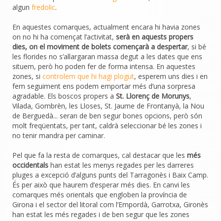
algun
fredolic
.
En aquestes comarques, actualment encara hi havia zones
on no hi ha començat l’activitat,
serà en aquests propers
dies, on el moviment de bolets començarà a despertar
, si bé
les florides no s’allargaran massa degut a les dates que ens
situem, però ho poden fer de forma intensa. En aquestes
zones, si
controlem que hi hagi plogut
, esperem uns dies i en
fem seguiment ens podem emportar més d’una sorpresa
agradable. Els boscos propers a
St. Llorenç de Morunys
,
Vilada, Gombrèn, les Lloses, St. Jaume de Frontanyà, la Nou
de Berguedà... seran de ben segur bones opcions, però són
molt freqüentats, per tant, caldrà seleccionar bé les zones i
no tenir mandra per caminar.
Pel que fa la resta de comarques, cal destacar que les
més
occidentals
han estat les menys regades per les darreres
pluges a excepció d’alguns punts del Tarragonès i Baix Camp.
És per això que haurem d’esperar més dies. En canvi les
comarques més orientals que engloben la província de
Girona i el sector del litoral com l’Empordà, Garrotxa, Gironès
han estat les més regades i de ben segur que les zones