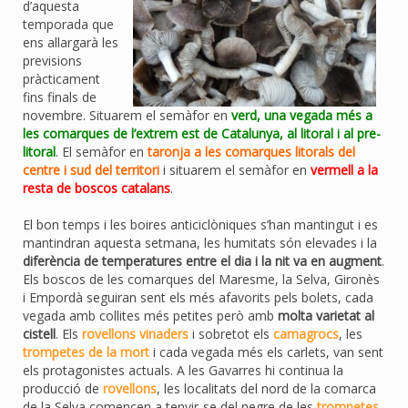
d’aquesta
temporada que
ens allargarà les
previsions
pràcticament
fins finals de
novembre. Situarem el semàfor en
verd, una vegada més a
les comarques de l’extrem est de Catalunya, al litoral i al pre-
litoral
. El semàfor en
taronja a les comarques litorals del
centre i sud del territori
i situarem el semàfor en
vermell a la
resta de boscos catalans
.
El bon temps i les boires anticiclòniques s’han mantingut i es
mantindran aquesta setmana, les humitats són elevades i la
diferència de temperatures entre el dia i la nit va en augment
.
Els boscos de les comarques del Maresme, la Selva, Gironès
i Empordà seguiran sent els més afavorits pels bolets, cada
vegada amb collites més petites però amb
molta varietat al
cistell
. Els
rovellons vinaders
i sobretot els
camagrocs
, les
trompetes de la mort
i cada vegada més els carlets, van sent
els protagonistes actuals. A les Gavarres hi continua la
producció de
rovellons
, les localitats del nord de la comarca
de la Selva comencen a tenyir-se del negre de les
trompetes