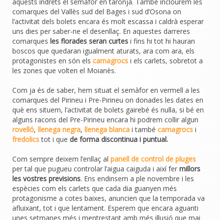
aquests indrets el semàfor en taronja. També inclourem les
comarques del Vallès sud del Bages i sud d’Osona on
l’activitat dels bolets encara és molt escassa i caldrà esperar
uns dies per saber-ne el desenllaç. En aquestes darreres
comarques
les florades seran curtes
i fins hi tot hi hauran
boscos que quedaran igualment aturats, ara com ara, els
protagonistes en són els
camagrocs
i els carlets, sobretot a
les zones que volten el Moianès.
Com ja és de saber, hem situat el semàfor en vermell a les
comarques del Pirineu i Pre-Pirineu on donades les dates en
què ens situem, l’activitat de bolets gairebé és nul·la, si bé en
alguns racons del Pre-Pirineu encara hi podrem collir algun
rovelló
,
llenega negra
,
llenega blanca
i també
camagrocs
i
fredolics
tot i que
de forma discontinua i puntual.
Com sempre deixem l’enllaç al
panell de control de pluges
per tal que pugueu controlar l’aigua caiguda i així fer
millors
les vostres previsions
. Ens endinsem a ple novembre i les
espècies com els carlets que cada dia guanyen més
protagonisme a cotes baixes, anuncien que la temporada va
afluixant, tot i que lentament. Esperem que encara aguanti
unes setmanes més i mentrestant amb més il·lusió que mai