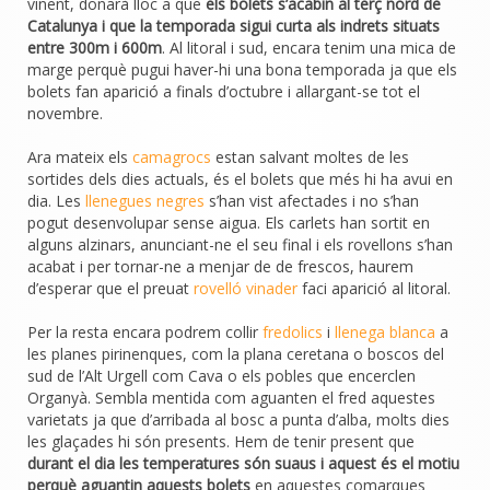
vinent, donarà lloc a que
els bolets s’acabin al terç nord de
Catalunya i que la temporada sigui curta als indrets situats
entre 300m i 600m
. Al litoral i sud, encara tenim una mica de
marge perquè pugui haver-hi una bona temporada ja que els
bolets fan aparició a finals d’octubre i allargant-se tot el
novembre.
Ara mateix els
camagrocs
estan salvant moltes de les
sortides dels dies actuals, és el bolets que més hi ha avui en
dia. Les
llenegues negres
s’han vist afectades i no s’han
pogut desenvolupar sense aigua. Els carlets han sortit en
alguns alzinars, anunciant-ne el seu final i els rovellons s’han
acabat i per tornar-ne a menjar de de frescos, haurem
d’esperar que el preuat
rovelló vinader
faci aparició al litoral.
Per la resta encara podrem collir
fredolics
i
llenega blanca
a
les planes pirinenques, com la plana ceretana o boscos del
sud de l’Alt Urgell com Cava o els pobles que encerclen
Organyà. Sembla mentida com aguanten el fred aquestes
varietats ja que d’arribada al bosc a punta d’alba, molts dies
les glaçades hi són presents. Hem de tenir present que
durant el dia les temperatures són suaus i aquest és el motiu
perquè aguantin aquests bolets
en aquestes comarques