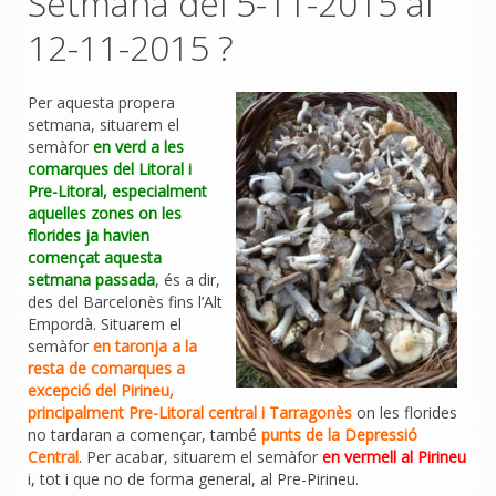
Setmana del 5-11-2015 al
12-11-2015 ?
Per aquesta propera
setmana, situarem el
semàfor
en verd a les
comarques del Litoral i
Pre-Litoral, especialment
aquelles zones on les
florides ja havien
començat aquesta
setmana passada
, és a dir,
des del Barcelonès fins l’Alt
Empordà. Situarem el
semàfor
en taronja a la
resta de comarques a
excepció del Pirineu,
principalment Pre-Litoral central i Tarragonès
on les florides
no tardaran a començar, també
punts de la Depressió
Central
. Per acabar, situarem el semàfor
en vermell al Pirineu
i, tot i que no de forma general, al Pre-Pirineu.