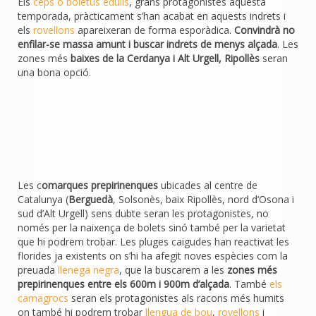
Els
ceps o boletus edulis
, grans protagonistes aquesta
temporada, pràcticament s’han acabat en aquests indrets i
els
rovellons
apareixeran de forma esporàdica.
Convindrà no
enfilar-se massa amunt i buscar indrets de menys alçada
. Les
zones més
baixes de la Cerdanya i Alt Urgell, Ripollès
seran
una bona opció.
Les c
omarques prepirinenques
ubicades al centre de
Catalunya (
Berguedà
, Solsonès, baix Ripollès, nord d’Osona i
sud d’Alt Urgell) sens dubte seran les protagonistes, no
només per la naixença de bolets sinó també per la varietat
que hi podrem trobar. Les pluges caigudes han reactivat les
florides ja existents on s’hi ha afegit noves espècies com la
preuada
llenega negra
, que la buscarem a les
zones més
prepirinenques entre els 600m i 900m d’alçada
. També
els
camagrocs
seran els protagonistes als racons més humits
on també hi podrem trobar
llengua de bou
,
rovellons
i