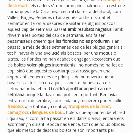
de la mort
i els carlets s’imposaran principalment. La resta de
comarques de la Catalunya central i la resta del litoral, com
Vallès, Bages, Penedès i Tarragonès on hem situat el
semàfor en taronja; desprès de visitar-ne alguns boscos
aquest cap de setmana passat
amb resultats negatius
i amb
l’hivern a les portes del cap de setmana, ens fa ser
pessimistes i creiem que
les florades no es produiran
. Han
passat ja més de dues setmanes des de les pluges generals i
tot hi haver-hi una evolució als boscos, per uns motius o
altres, les florides no han acabat d’engegar. Recordem que
els bolets
volen pluges intermitents
i no només ho ha fet de
cop, sinó que aquestes comarques arrossegaven una
important sequera des de principis de primavera que pot
haver estat incisiva en aquest aspecte. Aquest cap de
setmana arriba el fred i
caldrà aprofitar aquest cap de
setmana
perquè la davallada pot ser important. Ben aviat
entrarem al desembre, com cada any, esperem poder collir
fredolics
a la Catalunya central,
trompetes de la mort
,
camagrocs
i
llengües de bou
... bolets que aguanten bé el fred
i qui sap, si com ja ha passat en els darrers anys, encara ens
acompanyin durant l’època nadalenca, tot i que no ús oblideu
que els mesos de descans boletaire són importants per