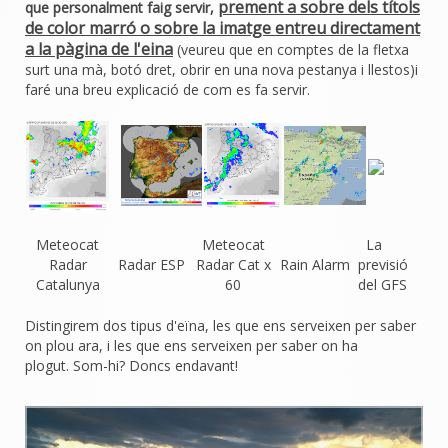
prement a sobre dels títols
que personalment faig servir,
de color marró o sobre la imatge entreu directament
a la pàgina de l'eina
(veureu que en comptes de la fletxa
surt una mà, botó dret, obrir en una nova pestanya i llestos)i
faré una breu explicació de com es fa servir.
Meteocat
Meteocat
La
Radar
Radar ESP
Radar Cat x
Rain Alarm
previsió
Catalunya
60
del GFS
Distingirem dos tipus d'eïna, les que ens serveixen per saber
on plou ara, i les que ens serveixen per saber on ha
plogut. Som-hi? Doncs endavant!