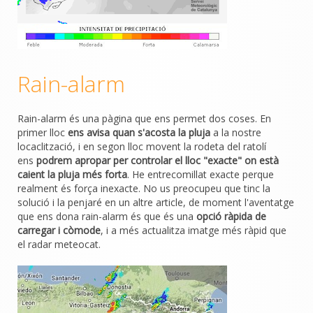
Rain-alarm
Rain-alarm és una pàgina que ens permet dos coses. En
primer lloc
ens avisa quan s'acosta la pluja
a la nostre
locaclització, i en segon lloc movent la rodeta del ratolí
ens
podrem apropar per controlar el lloc "exacte" on està
caient la pluja més forta
. He entrecomillat exacte perque
realment és força inexacte. No us preocupeu que tinc la
solució i la penjaré en un altre article, de moment l'aventatge
que ens dona rain-alarm és que és una
opció ràpida de
carregar i còmode
, i a més actualitza imatge més ràpid que
el radar meteocat.