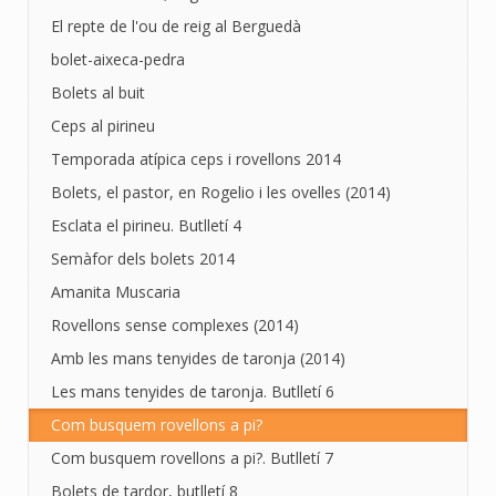
El repte de l'ou de reig al Berguedà
bolet-aixeca-pedra
Bolets al buit
Ceps al pirineu
Temporada atípica ceps i rovellons 2014
Bolets, el pastor, en Rogelio i les ovelles (2014)
Esclata el pirineu. Butlletí 4
Semàfor dels bolets 2014
Amanita Muscaria
Rovellons sense complexes (2014)
Amb les mans tenyides de taronja (2014)
Les mans tenyides de taronja. Butlletí 6
Com busquem rovellons a pi?
Com busquem rovellons a pi?. Butlletí 7
Bolets de tardor, butlletí 8