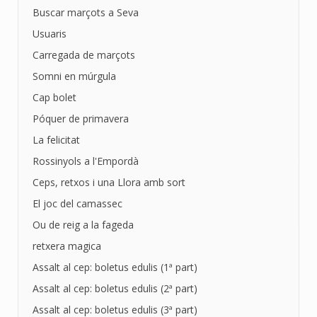
Buscar marçots a Seva
Usuaris
Carregada de marçots
Somni en múrgula
Cap bolet
Póquer de primavera
La felicitat
Rossinyols a l'Empordà
Ceps, retxos i una Llora amb sort
El joc del camassec
Ou de reig a la fageda
retxera magica
Assalt al cep: boletus edulis (1ª part)
Assalt al cep: boletus edulis (2ª part)
Assalt al cep: boletus edulis (3ª part)