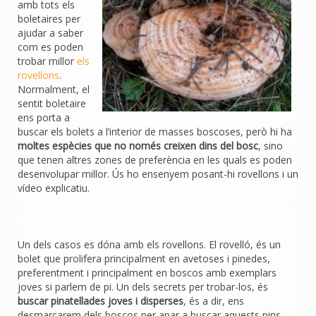
amb tots els
boletaires per
ajudar a saber
com es poden
trobar millor
els
rovellons
.
Normalment, el
sentit boletaire
ens porta a
buscar els bolets a l’interior de masses boscoses, però hi ha
moltes espècies que no només creixen dins del bosc
, sino
que tenen altres zones de preferència en les quals es poden
desenvolupar millor. Ús ho ensenyem posant-hi rovellons i un
vídeo explicatiu.
Un dels casos es dóna amb els rovellons. El rovelló, és un
bolet que prolifera principalment en avetoses i pinedes,
preferentment i principalment en boscos amb exemplars
joves si parlem de pi. Un dels secrets per trobar-los, és
buscar pinatellades joves i disperses
, és a dir, ens
desmarcarem dels boscos per anar a buscar aquests pins