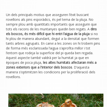
Un dels principals motius que asseguren l’èxit buscant
rovellons als pins esporàdics, és pel tema de la pluja. No
sempre plou amb quantitats importants que assegurin que
tots els racons de les muntanyes quedin ben regats. A
dins
els boscos, és més difícil que hi entri l’aigua de la pluja
si no
hi plou de manera abundant, degut a la densitat que formen
tants arbres agrupats. En canvi a les zones on hi trobem pins
de forma més esclarissada l’aigua s’aprofita millor i tot
l’entorn que rodeja la superficie del pi queda ben regada.
Aquest aspecte també valdrà per la humitat ja que en
èpoques de poca pluja,
les altes humitats afectaran més a
zones exteriors que a l'interior dels boscos
. D’aquesta
manera s’optimitzen les condicions per la proliferació dels
rovellons.