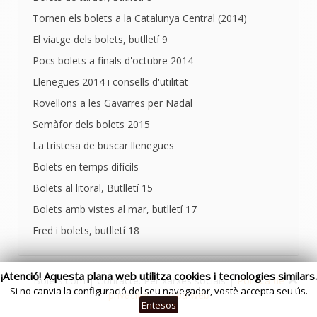
Tornen els bolets a la Catalunya Central (2014)
El viatge dels bolets, butlletí 9
Pocs bolets a finals d'octubre 2014
Llenegues 2014 i consells d'utilitat
Rovellons a les Gavarres per Nadal
Semàfor dels bolets 2015
La tristesa de buscar llenegues
Bolets en temps difícils
Bolets al litoral, Butlletí 15
Bolets amb vistes al mar, butlletí 17
Fred i bolets, butlletí 18
¡Atenció! Aquesta plana web utilitza cookies i tecnologies similars.
Bolets.com | Contacte: Per xarxes socials |
Politica de
Si no canvia la configuració del seu navegador, vostè accepta seu ús.
privacitat
|
Mapa web
Entesos