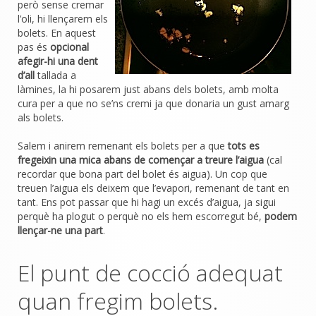
però sense cremar
l’oli, hi llençarem els
bolets. En aquest
pas és
opcional
afegir-hi una dent
d’all
tallada a
làmines, la hi posarem just abans dels bolets, amb molta
cura per a que no se’ns cremi ja que donaria un gust amarg
als bolets.
Salem i anirem remenant els bolets per a que
tots es
fregeixin una mica abans de començar a treure l’aigua
(cal
recordar que bona part del bolet és aigua). Un cop que
treuen l’aigua els deixem que l’evapori, remenant de tant en
tant. Ens pot passar que hi hagi un excés d’aigua, ja sigui
perquè ha plogut o perquè no els hem escorregut bé,
podem
llençar-ne una part
.
El punt de cocció adequat
quan fregim bolets.