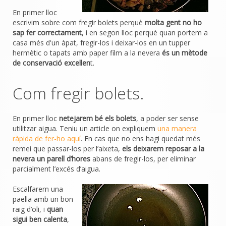
En primer lloc
escrivim sobre com fregir bolets perquè
molta gent no ho
sap fer correctament
, i en segon lloc perquè quan portem a
casa més d'un àpat, fregir-los i deixar-los en un tupper
hermètic o tapats amb paper film a la nevera
és un mètode
de conservació excel·len
t.
Com fregir bolets.
En primer lloc
netejarem bé els bolets
, a poder ser sense
utilitzar aigua. Teniu un article on expliquem
una manera
ràpida de fer-ho aquí
. En cas que no ens hagi quedat més
remei que passar-los per l’aixeta,
els deixarem reposar a la
nevera un parell d’hores
abans de fregir-los, per eliminar
parcialment l’excés d’aigua.
Escalfarem una
paella amb un bon
raig d’oli, i
quan
sigui ben calenta
,