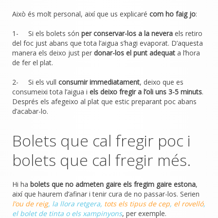
Això és molt personal, així que us explicaré
com ho faig jo
:
1- Si els bolets són
per conservar-los a la nevera
els retiro
del foc just abans que tota l’aigua s’hagi evaporat. D’aquesta
manera els deixo just per
donar-los el punt adequat
a l’hora
de fer el plat.
2- Si els vull
consumir immediatament
, deixo que es
consumeixi tota l’aigua i
els deixo fregir a l’oli uns 3-5 minuts
.
Després els afegeixo al plat que estic preparant poc abans
d’acabar-lo.
Bolets que cal fregir poc i
bolets que cal fregir més.
Hi ha
bolets que no admeten gaire els fregim gaire estona
,
així que haurem d’afinar i tenir cura de no passar-los. Serien
l’ou de reig
, la llora retgera,
tots els tipus de cep
,
el rovelló
,
el bolet de tinta o els xampinyons
, per exemple.