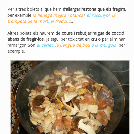
Per altres bolets sí que hem
d’allargar l’estona que els fregim
,
per exemple
la llenega (negra
i
blanca
), el rossinyol,
la
trompeta de la mort
,
el fredolic
...
Altres bolets els haurem de
coure i rebutjar l’aigua de cocció
abans de fregir-los
, ja sigui per toxicitat en cru o per eliminar
l’amargor. Són
el carlet,
la llengua de bou
o la múrgola
, per
exemple.