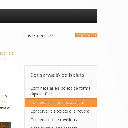
Ens fem amics?
Segueix-nos
rvar els
a la
Conservació de bolets
Com netejar els bolets de forma
ràpida i fàcil
lets
ecs
Conservar els bolets: assecar
pescar
Conservar els bolets a la nevera
Conservació de rovellons