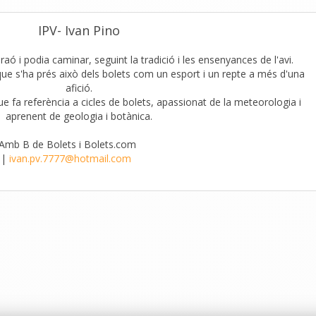
IPV- Ivan Pino
aó i podia caminar, seguint la tradició i les ensenyances de l'avi.
que s'ha prés això dels bolets com un esport i un repte a més d'una
afició.
que fa referència a cicles de bolets, apassionat de la meteorologia i
aprenent de geologia i botànica.
'Amb B de Bolets i Bolets.com
|
ivan.pv.7777@hotmail.com