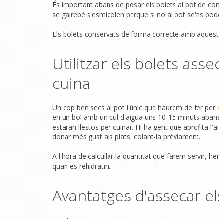
És important abans de posar els bolets al pot de c
se gairebé s'esmicolen perque si no al pot se'ns poden
Els bolets conservats de forma correcte amb aques
Utilitzar els bolets asse
cuina
Un cop ben secs al pot l'únic que haurem de fer per
en un bol amb un cul d'aigua uns 10-15 minuts abans
estaran llestos per cuinar. Hi ha gent que aprofita l'
donar més gust als plats, colant-la prèviament.
A l'hora de calcul·lar la quantitat que farem servir, 
quan es rehidratin.
Avantatges d'assecar el