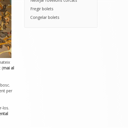
Netejar rovellons corcats
Fregir bolets
Congelar bolets
mateix
 (
mai al
 bosc.
ent per
-los.
ental