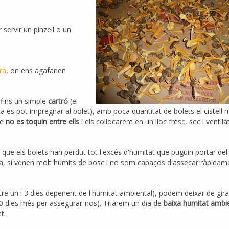
 servir un pinzell o un
ra
, on ens agafarien
fins un simple
cartró
(el
a es pot impregnar al bolet), amb poca quantitat de bolets el cistell 
ue
no es toquin entre ells
i els col·locarem en un lloc fresc, sec i ventilat
que els bolets han perdut tot l'excés d'humitat que puguin portar del
lita, si venen molt humits de bosc i no som capaços d'assecar ràpidam
e un i 3 dies depenent de l'humitat ambiental), podem deixar de girar
0 dies més per assegurar-nos). Triarem un dia de
baixa humitat ambi
t.