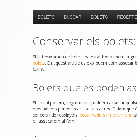
BOLETS
BUSCAR
BOLETS
RECEPTE
Conservar els bolets
Si la temporada de bolets ha estat bona i hem tingu
bolets
. En aquest article us expliquem com
assecar b
cuina.
Bolets que es poden as
Si ens hi posem, segurament podríem assecar qualsev
més adients per assecar que uns altres. Diríem qu
sencers i de rossinyols,
ceps madurs
i
moixernons
ta
o l'assecarem al forn.