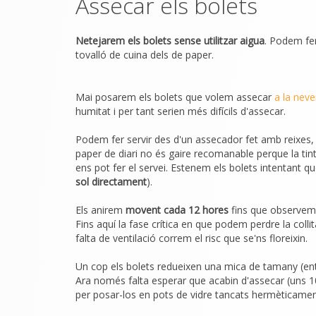
Assecar els bolets
Netejarem els bolets sense utilitzar aigua
. Podem fer
tovalló de cuina dels de paper.
Mai posarem els bolets que volem assecar
a la neve
humitat i per tant serien més difícils d'assecar.
Podem fer servir des d'un assecador fet amb reixes, 
paper de diari no és gaire recomanable perque la tint
ens pot fer el servei. Estenem els bolets intentant q
sol directament
).
Els anirem
movent cada 12 hores
fins que observem 
Fins aquí la fase crítica en que podem perdre la col
falta de ventilació correm el risc que se'ns floreixin.
Un cop els bolets redueixen una mica de tamany (entr
Ara només falta esperar que acabin d'assecar (uns 1
per posar-los en pots de vidre tancats hermèticamen