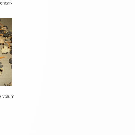
rencar-
e volum