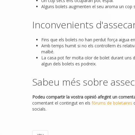
Un cop secs ens ocuparan poc espai.
Alguns bolets augmenten el seu aroma un cop s
Inconvenients d'assecar
Fins que els bolets no han perdut força aigua e
Amb temps humit si no els control·lem és relativ
malbé.
La casa pot fer molta olor de bolet durant uns dies
algun dels bolets es podreix.
Sabeu més sobre assec
Podeu compartir la vostra opinió afegint un comentar
comentant el contingut en els
fórums de boletaires
o
socials.