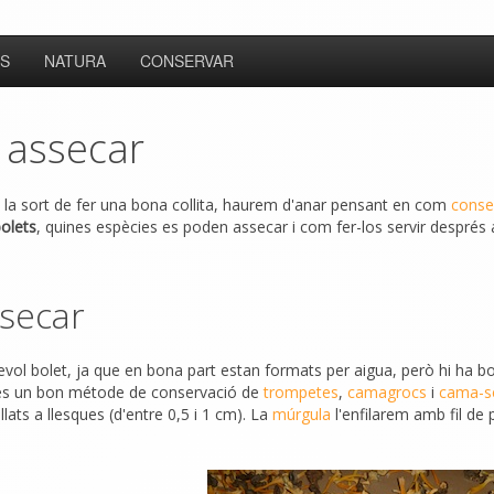
S
NATURA
CONSERVAR
: assecar
t la sort de fer una bona collita, haurem d'anar pensant en com
conse
olets
, quines espècies es poden assecar i com fer-los servir després 
secar
ol bolet, ja que en bona part estan formats per aigua, però hi ha bo
e és un bon métode de conservació de
trompetes
,
camagrocs
i
cama-s
llats a llesques (d'entre 0,5 i 1 cm). La
múrgula
l'enfilarem amb fil de 