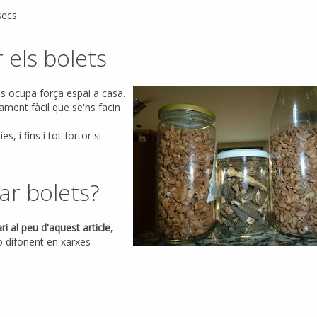
ecs.
 els bolets
ns ocupa força espai a casa.
ament fàcil que se'ns facin
, i fins i tot fortor si
ar bolets?
i al peu d'aquest article
,
 difonent en xarxes