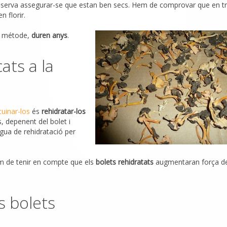
onserva assegurar-se que estan ben secs. Hem de comprovar que en t
 florir.
t métode,
duren anys
.
cats a la
cuinar-los
és
rehidratar-los
, depenent del bolet i
aigua de rehidratació per
hem de tenir en compte que els
bolets rehidratats
augmentaran força d
s bolets