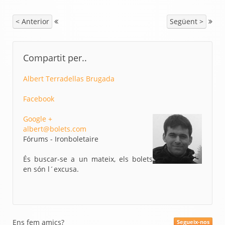
< Anterior
Següent >
Compartit per..
Albert Terradellas Brugada
Facebook
Google +
albert@bolets.com
Fórums - Ironboletaire
És buscar-se a un mateix, els bolets
en són l´excusa.
Ens fem amics?
Segueix-nos