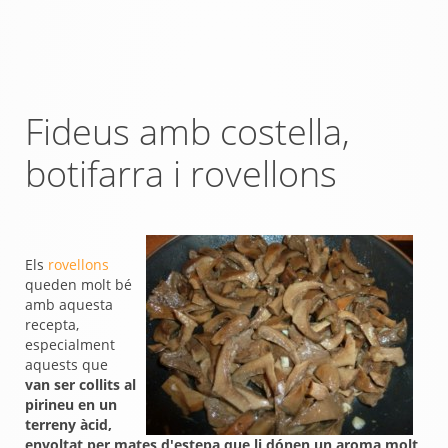
Fideus amb costella,
botifarra i rovellons
Els
rovellons
queden molt bé
amb aquesta
recepta,
especialment
aquests que
van ser collits al
pirineu en un
terreny àcid,
envoltat per mates d'estepa que li dónen un aroma molt