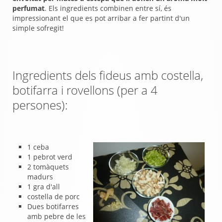
perfumat
. Els ingredients combinen entre sí, és
impressionant el que es pot arribar a fer partint d'un
simple sofregit!
Ingredients dels fideus amb costella,
botifarra i rovellons (per a 4
persones):
1 ceba
1 pebrot verd
2 tomàquets
madurs
1 gra d'all
costella de porc
Dues botifarres
amb pebre de les