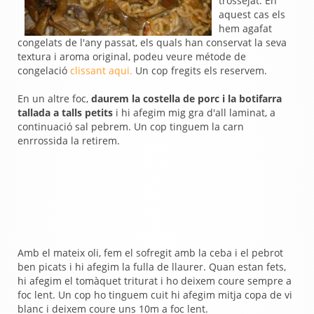
trossejat. En
aquest cas els
hem agafat
congelats de l'any passat, els quals han conservat la seva
textura i aroma original, podeu veure métode de
congelació
clissant aqui.
Un cop fregits els reservem.
En un altre foc,
daurem la costella de porc i la botifarra
tallada a talls petits
i hi afegim mig gra d'all laminat, a
continuació sal pebrem. Un cop tinguem la carn
enrrossida la retirem.
Amb el mateix oli,
fem el sofregit amb la ceba i el pebrot
ben picats i hi afegim la fulla de llaurer. Quan estan fets,
hi afegim el tomàquet triturat i ho deixem coure sempre a
foc lent. Un cop ho tinguem cuit hi afegim mitja copa de vi
blanc i deixem coure uns 10m a foc lent.