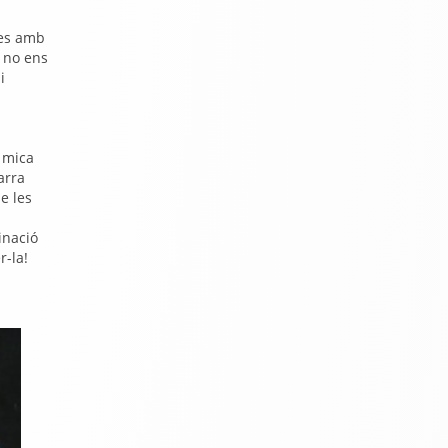
tes amb
s no ens
i
n
 mica
arra
e les
inació
r-la!