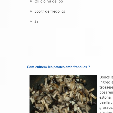
Oli d'oliva del bo
500gr de fredolics
Sal
Com cuinem les patates amb fredolics ?
Doncs la
ingredie
trossej
posarem
estona,
paella 
grossos
afegirem