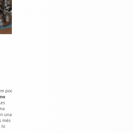
rem poc
 no
Les
ona
en una
ls més
, hi