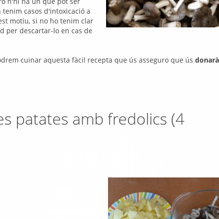
rò n'hi ha un que pot ser
 tenim casos d'intoxicació a
st motiu, si no ho tenim clar
rd per descartar-lo en cas de
odrem cuinar aquesta fàcil recepta que ús asseguro que ús
donarà
es patates amb fredolics (4