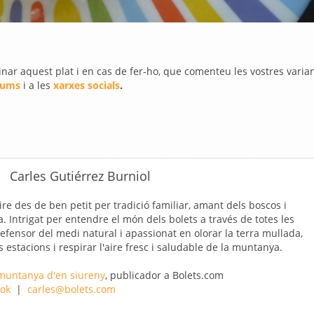
ar aquest plat i en cas de fer-ho, que comenteu les vostres varian
rums
i a les
xarxes socials
.
Carles Gutiérrez Burniol
re des de ben petit per tradició familiar, amant dels boscos i
Intrigat per entendre el món dels bolets a través de totes les
efensor del medi natural i apassionat en olorar la terra mullada,
es estacions i respirar l'aire fresc i saludable de la muntanya.
 muntanya d'en siureny
, publicador a Bolets.com
ok
|
carles@bolets.com