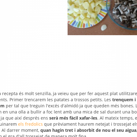
 recepta és molt senzilla, ja veieu que per fer aquest plat utilitza
nts. Primer trencarem les patates a trossos petits. Les
trenquem i
em
per tal que treguin l'excés d'almidó ja que queden més bones. 
 en una olla a bullir a foc lent amb una mica de sal durant una b
 ja que així després ens
serà més fàcil xafar-les
. Al mateix temps, 
cuinarem
els fredolics
que prèviament haurem netejat i trossejat e
. Al darrer moment,
quan hagin tret i absorbit de nou el seu aigua
 el gra d'all trossejat de manera molt fina.