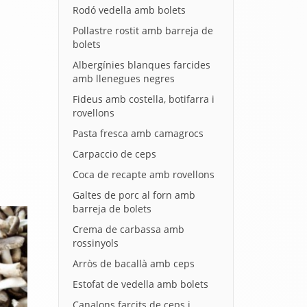
Rodó vedella amb bolets
Pollastre rostit amb barreja de
bolets
Albergínies blanques farcides
amb llenegues negres
Fideus amb costella, botifarra i
rovellons
Pasta fresca amb camagrocs
Carpaccio de ceps
Coca de recapte amb rovellons
Galtes de porc al forn amb
barreja de bolets
Crema de carbassa amb
rossinyols
Arròs de bacallà amb ceps
Estofat de vedella amb bolets
Canalons farcits de ceps i