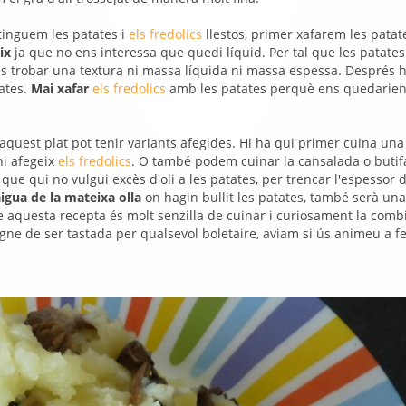
tinguem les patates i
els fredolics
llestos, primer xafarem les pata
ix
ja que no ens interessa que quedi líquid. Per tal que les patate
ins trobar una textura ni massa líquida ni massa espessa. Després h
ates.
Mai xafar
els fredolics
amb les patates perquè ens quedarie
quest plat pot tenir variants afegides. Hi ha qui primer cuina una
hi afegeix
els fredolics
. O també podem cuinar la cansalada o butif
e qui no vulgui excès d'oli a les patates, per trencar l'espessor d
aigua de la mateixa olla
on hagin bullit les patates, també serà una
e aquesta recepta és molt senzilla de cuinar i curiosament la comb
gne de ser tastada per qualsevol boletaire, aviam si ús animeu a fe