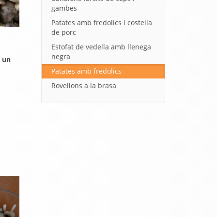
gambes
Patates amb fredolics i costella
de porc
Estofat de vedella amb llenega
negra
 un
Patates amb fredolics
Rovellons a la brasa