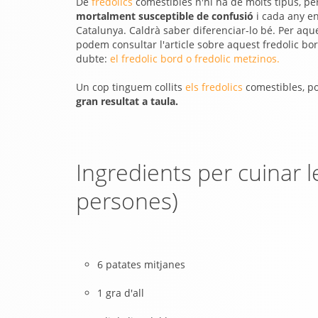
De
fredolics
comestibles n'hi ha de molts tipus, pe
mortalment susceptible de confusió
i cada any en
Catalunya. Caldrà saber diferenciar-lo bé. Per aque
podem consultar l'article sobre aquest fredolic bo
dubte:
el fredolic bord o fredolic metzinos.
Un cop tinguem collits
els fredolics
comestibles, p
gran resultat a taula.
Ingredients per cuinar l
persones)
6 patates mitjanes
1 gra d'all