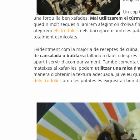
Un cop 
una forquilla ben xafades.
Mai utilitzarem el túrm
quedin molt seques hi anirem afegint oli d'oliva f
afegirem
els fredolics
i els barrejarem amb les pat
totalment esmicolats.
Evidentment com la majoria de receptes de cuina, a
de
cansalada o butifarra
tallada a daus i després 
apart i servir d'acompanyament. També comentar, qu
mateixes al xafar-les, podem
utilitzar una mica d'
manera d'obtenir la textura adecuada. Ja veieu qu
dels fredolics
amb les patates és exquisita i ben di