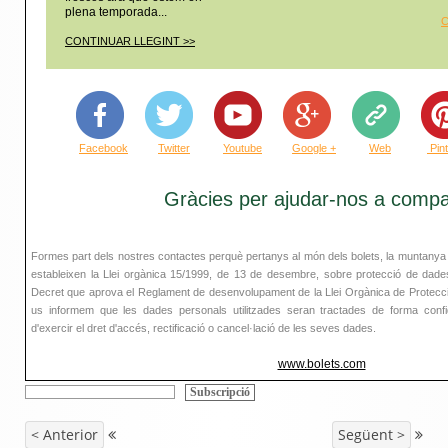
plena temporada...
C
CONTINUAR LLEGINT >>
Facebook
Twitter
Youtube
Google +
Web
Pin
Gràcies per ajudar-nos a compar
Formes part dels nostres contactes perquè pertanys al món dels bolets, la muntanya 
estableixen la Llei orgànica 15/1999, de 13 de desembre, sobre protecció de dades
Decret que aprova el Reglament de desenvolupament de la Llei Orgànica de Protecci
us informem que les dades personals utilitzades seran tractades de forma confiden
d'exercir el dret d'accés, rectificació o cancel·lació de les seves dades.
www.bolets.com
< Anterior
Següent >