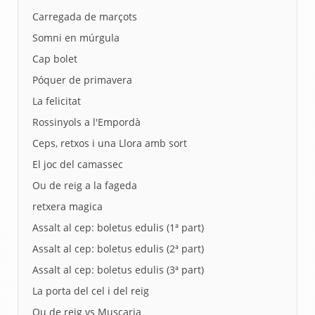
Carregada de marçots
Somni en múrgula
Cap bolet
Póquer de primavera
La felicitat
Rossinyols a l'Empordà
Ceps, retxos i una Llora amb sort
El joc del camassec
Ou de reig a la fageda
retxera magica
Assalt al cep: boletus edulis (1ª part)
Assalt al cep: boletus edulis (2ª part)
Assalt al cep: boletus edulis (3ª part)
La porta del cel i del reig
Ou de reig vs Muscaria