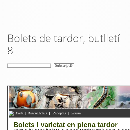
Bolets de tardor, butlletí
8
Bolets
|
Buscar bolets
|
R
eceptes
|
F
ò
rum
Bolets i varietat en plena tardor