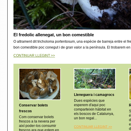
El fredolic allenegat, un bon comestible
O altrament dit tricholoma portentosum, una espècie de barreja entre el fre
bon comestible poc conegut i de gran valor a la península. El trobarem en 
CONTINUAR LLEGINT >>
Lleneguera i camagrocs
Dues espècies que
esperem d'aqui poc
Conservar bolets
R
comparteixin hàbitat en
frescos
S
els boscos de Catalunya,
é
Com conservar bolets
un bon regal...
d
frescos a la nevera per
e
així poder-los consumir
CONTINUAR LLEGINT >
>
d
frescos ara que estem en