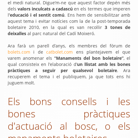
el medi natural. Digue’m-ne que aquest factor depén més
dels
valors inculcats a cadascú
en els termes que imperen
l
’educació i el sentit comú
. Ens hem de sensibilitzar amb
aquest tema i evitar notícies com la de la post-temporada
boletaire 2010, en la qual es van recollir
3 tones de
deixalles
al parc natural del Cadí Moixeró.
Ara farà un parell d’anys, els membres del fórum de
bolets.com
i de
catbolet.com
ens plantejavem el que
varem anomenar els
“Manaments del bon boletaire”
, el
qual consisteix en l’elaboració d’
un llistat amb les bones
pràctiques a seguir per qualsevol boletaire
. Ara
recuperem el tema i el publiquem, ja que tots ens hi
juguem molt.
Els bons consells i les
bones pràctiques
d'actuació al bosc, o els