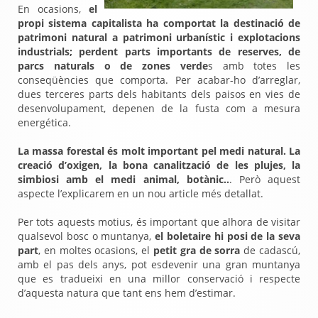
En ocasions,
el
propi sistema capitalista ha comportat la destinació de
patrimoni natural a patrimoni urbanístic i explotacions
industrials; perdent parts importants de reserves, de
parcs naturals o de zones verde
s amb totes les
conseqüències que comporta. Per acabar-ho d’arreglar,
dues terceres parts dels habitants dels paisos en vies de
desenvolupament, depenen de la fusta com a mesura
energética.
La massa forestal és molt important pel medi natural. La
creació d’oxigen, la bona canalització de les plujes, la
simbiosi amb el medi animal, botànic..
. Però aquest
aspecte l’explicarem en un nou article més detallat.
Per tots aquests motius, és important que alhora de visitar
qualsevol bosc o muntanya,
el boletaire hi posi de la seva
part
, en moltes ocasions, el
petit gra de sorra
de cadascú,
amb el pas dels anys, pot esdevenir una gran muntanya
que es tradueixi en una millor conservació i respecte
d’aquesta natura que tant ens hem d’estimar.