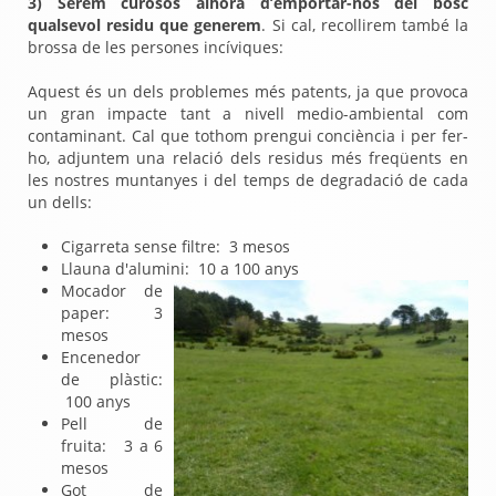
3) Serem curosos alhora d’emportar-nos del bosc
qualsevol residu que generem
. Si cal, recollirem també la
brossa de les persones incíviques:
Aquest és un dels problemes més patents, ja que provoca
un gran impacte tant a nivell medio-ambiental com
contaminant. Cal que tothom prengui conciència i per fer-
ho, adjuntem una relació dels residus més freqüents en
les nostres muntanyes i del temps de degradació de cada
un dells:
Cigarreta sense filtre: 3 mesos
Llauna d'alumini: 10 a 100 anys
Mocador de
paper: 3
mesos
Encenedor
de plàstic:
100 anys
Pell de
fruita: 3 a 6
mesos
Got de