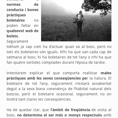
n
ormes de
conducta i bones
pràctiques
boletaires
no
poden
faltar en
qualsevol web de
bolets
.
Segurament
tothom ja sap com ha d’actuar quan va al bosc, però no
tots els boletaires són iguals. N’hi ha que van cada cap de
setmana al bosc, hi ha boletaires de tot l’any o n’hi ha que
fan quatre sortides comptades durant l’época de tardor.
Intentarem explicar el que comporta realitzar
males
pràctiques amb les seves conseqüencies pe
r la natura. El
boletaire de tot l’any, segurament n’estarà assabentat
degut a la seva bona coneixènça de l’hàbitat natural dels
boscos, però el boletaire ocasional, segurament no en
tindrà tant clares les conseqüències.
Ha de quedar clar, que
l’ámbit de freqüència
de visita al
bosc,
no determina el ser més o menys respectuós
amb