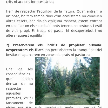
crits ni accions innecessàries:
Hem de respectar l’equilibri de la natura. Quan entrem a
un bosc, ho fem també dins d’un ecosistema on conviuen
altres éssers, per dir-ho d’alguna manera, estem entrant
en una llar on els seus habitants tenen uns costums i estil
de vida propi. Es tracta de passar-hi desapercebut i no
alterar aquest equilibri.
7) Preservarem els indicis de propietat privada.
Respectarem els filats,
no perturbarem la tranquilitat del
bestiar ni aparcarem en zones de prats ni pastures:
Una de les
conseqüències
que poden
derivar de no
respectar
aquestes
premises, és el
tancament de
pistes per part dels propietaris molestats. Aquest fet