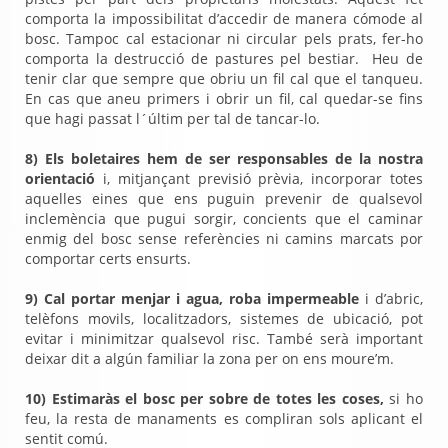
comporta la impossibilitat d’accedir de manera cómode al
bosc. Tampoc cal estacionar ni circular pels prats, fer-ho
comporta la destrucció de pastures pel bestiar.
Heu de
tenir clar que sempre que obriu un fil cal que el tanqueu.
En cas que aneu primers i obrir un fil, cal quedar-se fins
que hagi passat l´últim per tal de tancar-lo.
8) Els boletaires hem de ser responsables de la nostra
orientació
i, mitjançant previsió prèvia, incorporar totes
aquelles eines que ens puguin prevenir de qualsevol
inclemència que pugui sorgir, concients que el caminar
enmig del bosc sense referències ni camins marcats por
comportar certs ensurts.
9) Cal portar
menjar i agua, roba impermeable
i d’abric,
telèfons movils, localitzadors, sistemes de ubicació, pot
evitar i minimitzar qualsevol risc. També serà important
deixar dit a algún familiar la zona per on ens moure’m.
10) Estimaràs el bosc per sobre de totes les coses,
si ho
feu, la resta de manaments es compliran sols aplicant el
sentit comú.