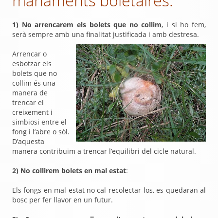
manaments boletaires.
1) No arrencarem els bolets que no collim
, i si ho fem,
serà sempre amb una finalitat justificada i amb destresa.
A
rrencar o
esbotzar els
bolets que no
collim és una
manera de
trencar el
creixement i
simbiosi entre el
fong i l’abre o sòl.
D’aquesta
manera contribuim a trencar l’equilibri del cicle natural.
2) No collirem bolets en mal estat
:
Els fongs en mal estat no cal recolectar-los, es quedaran al
bosc per fer llavor en un futur.