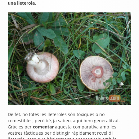
una lleterola.
De fet, no totes les lleteroles són tòxiques o no
comestibles, però bé, ja sabeu, aquí hem generalitzat.
Gràcies per
comentar
aquesta comparativa amb les
vostres tàctiques per distingir ràpidament rovelló i