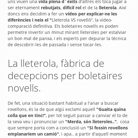
uns viuen una
vida plena d´èxits
d'altres els toca jugar a
ser eternament
rebutjats, difícil rol
el de la
lleterola
. Així
doncs ens decidim a fer un
vídeo per explicar-ne les
diferències i neix el "
Lleterola VS rovelló", la video-
comparació definitiva. Els boletaires novells es poden
permetre invertir un minut mirant lleteroles per estalviar
un bon mal de panxa, i els experts per depurar la tècnica
de descobrir-les de passada i sense tocar-les.
La lleterola, fàbrica de
decepcions per boletaires
novells.
De fet, una situació bastant habitual a l'anar a buscar
rovellons, és la de que algú exclami aquell
"Guaita quina
colla que en tinc!"
, per tot seguit passar a canviar el to de
la seva veu i pronunciar un
"Merda, són lleteroles.."
, cosa
que sempre porta com a conclusió un
"Si fossin rovellons
emplanaríem un camió"
, i apa.. a partir d'aquell moment