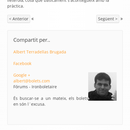
lleterola, cosa que bàsicament s'aconsegueix amb la
pràctica.
< Anterior
Següent >
Compartit per..
Albert Terradellas Brugada
Facebook
Google +
albert@bolets.com
Fórums - Ironboletaire
És buscar-se a un mateix, els bolets
en són l´excusa.