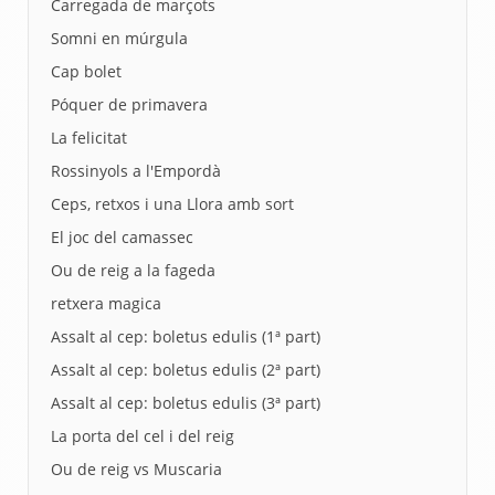
Carregada de marçots
Somni en múrgula
Cap bolet
Póquer de primavera
La felicitat
Rossinyols a l'Empordà
Ceps, retxos i una Llora amb sort
El joc del camassec
Ou de reig a la fageda
retxera magica
Assalt al cep: boletus edulis (1ª part)
Assalt al cep: boletus edulis (2ª part)
Assalt al cep: boletus edulis (3ª part)
La porta del cel i del reig
Ou de reig vs Muscaria