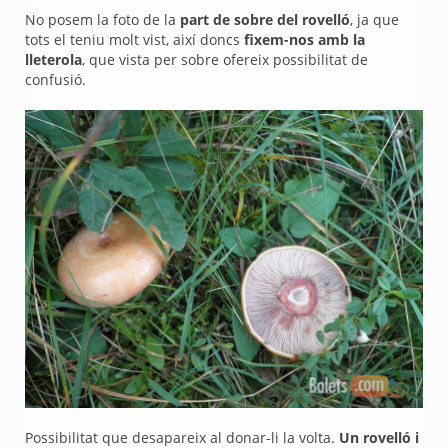
No posem la foto de la
part de sobre del rovelló
, ja que
tots el teniu molt vist, així doncs
fixem-nos amb la
lleterola
, que vista per sobre ofereix possibilitat de
confusió.
Possibilitat que desapareix al donar-li la volta.
Un rovelló i