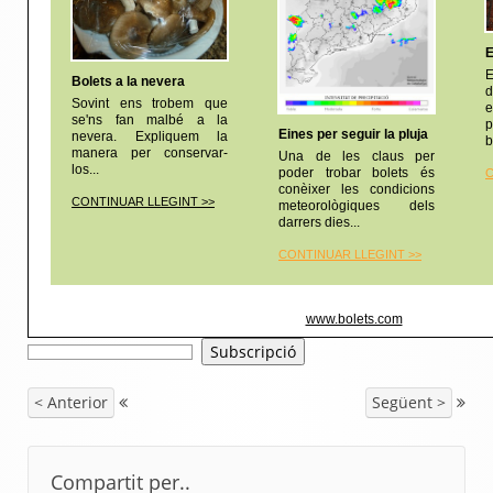
E
E
Bolets a la nevera
d
Sovint ens trobem que
e
se'ns fan malbé a la
p
Eines per seguir la pluja
nevera. Expliquem la
b
manera per conservar-
Una de les claus per
los...
poder trobar bolets és
C
conèixer les condicions
CONTINUAR LLEGINT >>
meteorològiques dels
darrers dies...
CONTINUAR LLEGINT
>>
www.bolets.com
< Anterior
Següent >
Compartit per..