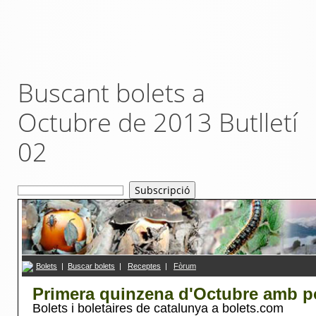
Buscant bolets a
Octubre de 2013 Butlletí
02
Bolets
|
Buscar bolets
|
R
eceptes
|
F
ò
rum
Primera quinzena d'Octubre amb p
Bolets i boletaires de catalunya a bolets.com