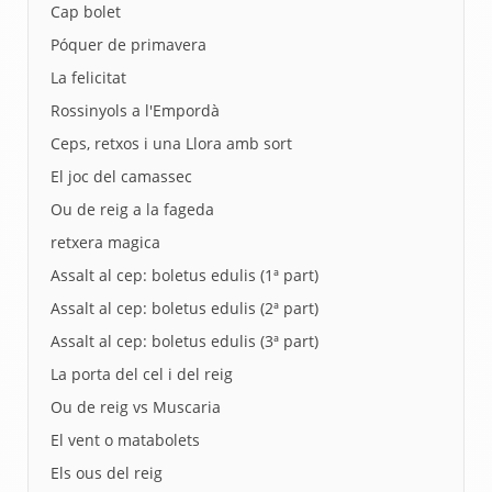
Cap bolet
Póquer de primavera
La felicitat
Rossinyols a l'Empordà
Ceps, retxos i una Llora amb sort
El joc del camassec
Ou de reig a la fageda
retxera magica
Assalt al cep: boletus edulis (1ª part)
Assalt al cep: boletus edulis (2ª part)
Assalt al cep: boletus edulis (3ª part)
La porta del cel i del reig
Ou de reig vs Muscaria
El vent o matabolets
Els ous del reig