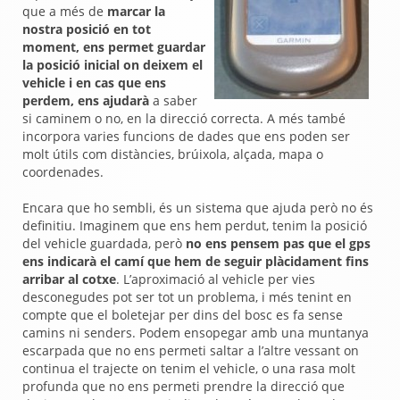
que a més de
marcar la
nostra posició en tot
moment, ens permet guardar
la posició inicial on deixem el
vehicle i en cas que ens
perdem, ens ajudarà
a saber
si caminem o no, en la direcció correcta. A més també
incorpora varies funcions de dades que ens poden ser
molt útils com distàncies, brúixola, alçada, mapa o
coordenades.
Encara que ho sembli, és un sistema que ajuda però no és
definitiu. Imaginem que ens hem perdut, tenim la posició
del vehicle guardada, però
no ens pensem pas que el gps
ens indicarà el camí que hem de seguir plàcidament fins
arribar al cotxe
. L’aproximació al vehicle per vies
desconegudes pot ser tot un problema, i més tenint en
compte que el boletejar per dins del bosc es fa sense
camins ni senders. Podem ensopegar amb una muntanya
escarpada que no ens permeti saltar a l’altre vessant on
continua el trajecte on tenim el vehicle, o una rasa molt
profunda que no ens permeti prendre la direcció que