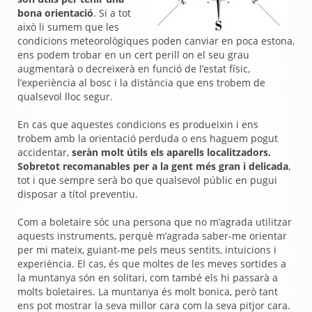
bona orientació
. Si a tot
això li sumem que les
condicions meteorològiques poden canviar en poca estona,
ens podem trobar en un cert perill on el seu grau
augmentarà o decreixerà en funció de l’estat físic,
l’experiència al bosc i la distància que ens trobem de
qualsevol lloc segur.
En cas que aquestes condicions es produeixin i ens
trobem amb la orientació perduda o ens haguem pogut
accidentar,
seràn molt útils els aparells localitzadors.
Sobretot recomanables per a la gent més gran i delicada
,
tot i que sempre serà bo que qualsevol públic en pugui
disposar a títol preventiu.
Com a boletaire sóc una persona que no m’agrada utilitzar
aquests instruments, perquè m’agrada saber-me orientar
per mi mateix, guiant-me pels meus sentits, intuïcions i
experiència. El cas, és que moltes de les meves sortides a
la muntanya són en solitari, com també els hi passarà a
molts boletaires. La muntanya és molt bonica, però tant
ens pot mostrar la seva millor cara com la seva pitjor cara.