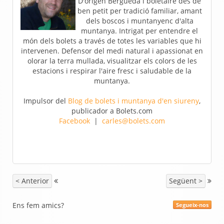
D'origen Berguedà i boletaire des de
ben petit per tradició familiar, amant
dels boscos i muntanyenc d'alta
muntanya. Intrigat per entendre el
món dels bolets a través de totes les variables que hi
intervenen. Defensor del medi natural i apassionat en
olorar la terra mullada, visualitzar els colors de les
estacions i respirar l'aire fresc i saludable de la
muntanya.
Impulsor del
Blog de bolets i muntanya d'en siureny
,
publicador a Bolets.com
Facebook
|
carles@bolets.com
< Anterior
Següent >
Ens fem amics?
Segueix-nos