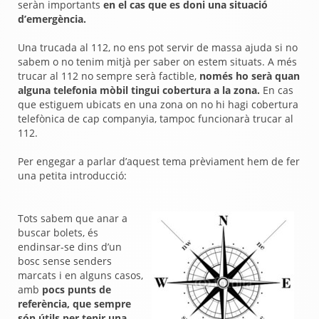
seràn importants
en el cas que es doni una situació
d’emergència.
Una trucada al 112, no ens pot servir de massa ajuda si no
sabem o no tenim mitjà per saber on estem situats. A més
trucar al 112 no sempre serà factible,
només ho serà quan
alguna telefonia mòbil tingui cobertura a la zona.
En cas
que estiguem ubicats en una zona on no hi hagi cobertura
telefònica de cap companyia, tampoc funcionarà trucar al
112.
Per engegar a parlar d’aquest tema prèviament hem de fer
una petita introducció:
Tots sabem que anar a
buscar bolets, és
endinsar-se dins d’un
bosc sense senders
marcats i en alguns casos,
amb
pocs punts de
referència, que sempre
són útils per tenir una