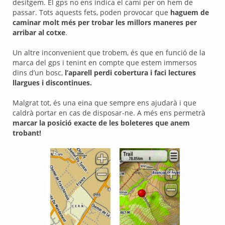
desitgem. El gps no ens indica el camí per on hem de
passar. Tots aquests fets, poden provocar que
haguem de
caminar molt més per trobar les millors maneres per
arribar al cotxe
.
Un altre inconvenient que trobem, és que en funció de la
marca del gps i tenint en compte que estem immersos
dins d’un bosc,
l’aparell perdi cobertura i faci lectures
llargues i discontinues.
Malgrat tot, és una eina que sempre ens ajudarà i que
caldrà portar en cas de disposar-ne. A més ens permetrà
marcar la posició exacte de les boleteres que anem
trobant!