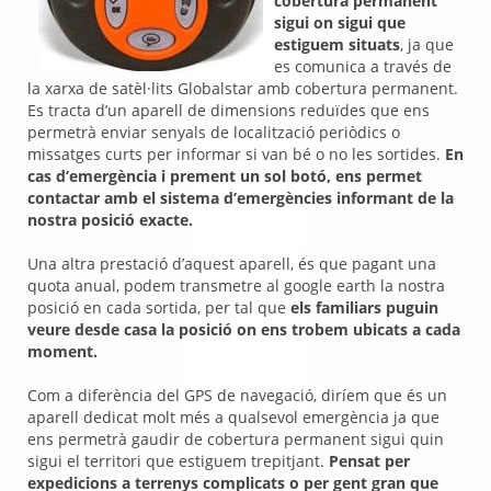
cobertura permanent
sigui on sigui que
estiguem situats
, ja que
es comunica a través de
la xarxa de satèl·lits Globalstar amb cobertura permanent.
Es tracta d’un aparell de dimensions reduïdes que ens
permetrà enviar senyals de localització periòdics o
missatges curts per informar si van bé o no les sortides.
En
cas d’emergència i prement un sol botó, ens permet
contactar amb el sistema d’emergències informant de la
nostra posició exacte.
Una altra prestació d’aquest aparell, és que pagant una
quota anual, podem transmetre al google earth la nostra
posició en cada sortida, per tal que
els familiars puguin
veure desde casa la posició on ens trobem ubicats a cada
moment.
Com a diferència del GPS de navegació, diríem que és un
aparell dedicat molt més a qualsevol emergència ja que
ens permetrà gaudir de cobertura permanent sigui quin
sigui el territori que estiguem trepitjant.
Pensat per
expedicions a terrenys complicats o per gent gran que