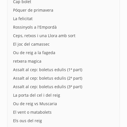
Cap bolet
Póquer de primavera
La felicitat
Rossinyols a l'Empordà
Ceps, retxos i una Llora amb sort
El joc del camassec
Ou de reig a la fageda
retxera magica
Assalt al cep: boletus edulis (1ª part)
Assalt al cep: boletus edulis (2ª part)
Assalt al cep: boletus edulis (3ª part)
La porta del cel i del reig
Ou de reig vs Muscaria
El vent o matabolets
Els ous del reig