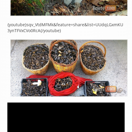
{youtube}
sqv_VtdMFMk&feature=share&list=UUdqLGxmKU
3ynTFVxCVo0RcA
{/youtube}