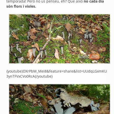
temporada! Però no us penseu, eh? Que això
no cada dia
són flors i violes.
{youtube}
DXrPbM_Mei8&feature=share&list=UUdqLGxmKU
3ynTFVxCVo0RcA
{/youtube}